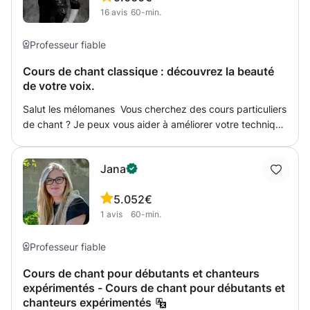
16
avis
60-min.
Professeur fiable
Cours de chant classique : découvrez la beauté
de votre voix.
Salut les mélomanes Vous cherchez des cours particuliers
de chant ? Je peux vous aider à améliorer votre technique
de chant classique ou vous guider pour trouver la
meilleure interprétation de votre répertoire préféré. Je
Jana
suis mezzo-soprano. J'ai obtenu mon Master au
Conservatoire Santa Cecilia de Rome. Avant mes études
5.0
52€
italiennes, j'ai étudié à Codarts à Rotterdam. L'heure et la
1
avis
60-min.
date des cours sont flexibles. Langues d'enseignement :
anglais, néerlandais, français et italien. Victorine
Professeur fiable
Cours de chant pour débutants et chanteurs
expérimentés - Cours de chant pour débutants et
chanteurs expérimentés