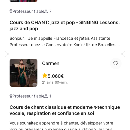
Professeur fiable
7
Cours de CHANT: jazz et pop - SINGING Lessons:
jazz and pop
Bonjour, Je m'appelle Francesca et j’étais Assistante
Professeur chez le Conservatoire Koninklijk de Bruxelles.
Mes cours sont en anglais, italien ou français. J'enseigne
des techniques qui non seulement vous assureront de ne
Carmen
jamais vous blesser en chantant, mais ce sera un voyage
qui pourra également vous aider à rechercher votre
5.0
60€
propre voix et à profiter des possibilités de votre propre
21
avis
60-min.
instrument. Pour ceux que ça intéresse, je vais donner
aussi des cours théoriques. N'hésitez pas à me contacter !
Professeur fiable
1
Cours de chant classique et moderne ✨technique
vocale, respiration et confiance en soi
Vous souhaitez apprendre à chanter, développer votre
voix ou préparer un examen ou une audition ? Je vous