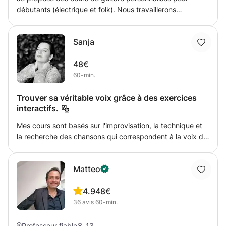
débutants (électrique et folk). Nous travaillerons
ensemble la technique, le rythme, les accords, les solos
ainsi que l’apprentissage de vos morceaux préférés, en
Sanja
fonction de vos objectifs. Mon approche est pratique et
centrée sur la musique réelle : apprendre en jouant,
48€
progresser rapidement et prendre du plaisir à chaque
60-min.
étape. Styles abordés : rock, blues et accompagnement
acoustique. Les cours sont disponibles en français ou en
Trouver sa véritable voix grâce à des exercices
anglais.
interactifs.
Mes cours sont basés sur l'improvisation, la technique et
la recherche des chansons qui correspondent à la voix du
chanteur. Je commence toujours par échauffer ma voix et
travailler sur les tensions corporelles. J'utilise des
Matteo
improvisations interactives pour découvrir ma voix.
4.9
48€
36
avis
60-min.
Professeur fiable
13