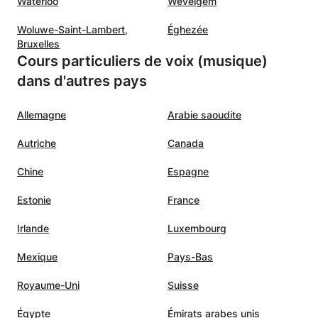
Waterloo
Wevelgem
Woluwe-Saint-Lambert,
Éghezée
Bruxelles
Cours particuliers de voix (musique)
dans d'autres pays
Allemagne
Arabie saoudite
Autriche
Canada
Chine
Espagne
Estonie
France
Irlande
Luxembourg
Mexique
Pays-Bas
Royaume-Uni
Suisse
Égypte
Émirats arabes unis