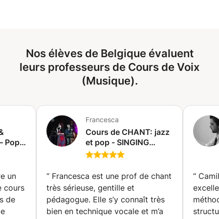
VOCALES? CE COURS EST POUR TOI! AU PROGRAMME:
* ECHAUFFEMENT PHYSIQUE ET VOCAL *
EXPLICATIONS DE LA PHYSIOLOGIE DE LA VOIX *
LIBERATION DE LA VOIX * CHANT LIBRE /
Nos élèves de Belgique évaluent
IMPROVISATIONS VOCALES * CHANTER LES EMOTIONS
>>> VIENS AVEC TES TEXTES/POÈMES/CHANSONS
leurs professeurs de Cours de Voix
(Musique).
Francesca
&
Cours de CHANT: jazz
– Pop,
et pop - SINGING
omédie
Lessons: jazz and pop
 Hip-
(Bruxelles)
re un
“
Francesca est une prof de chant
“
Camil
g
e cours
très sérieuse, gentille et
excell
avail
s de
pédagogue. Elle s’y connaît très
méthod
Je
bien en technique vocale et m’a
struct