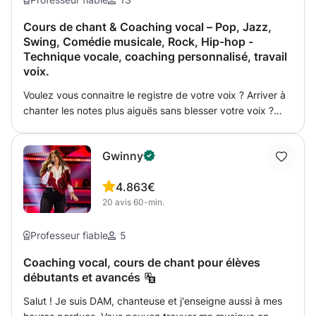
Cours de chant & Coaching vocal – Pop, Jazz,
Swing, Comédie musicale, Rock, Hip-hop -
Technique vocale, coaching personnalisé, travail
voix.
Voulez vous connaitre le registre de votre voix ? Arriver à
chanter les notes plus aiguës sans blesser votre voix ?
Apprendre comment faire les notes de passage ? Arriver à
avoir une voix puissante mais aussi agile ? Je m'appelle
Gwinny
Matteo Schifanoia, je suis auteur-compositeur des
chansons, chanteur pop et jazz et professeur de chant
4.8
63€
avec 20 ans d’expérience dans la musique. Je propose
20
avis
60-min.
des cours de chant à tous les niveaux. Mes cours sont
adressés sur le développement d’une conscience
corporelle, musculaire et vocale qui aide à percevoir et à
Professeur fiable
5
considérer notre corps comme un instrument de musique.
Coaching vocal, cours de chant pour élèves
Ma méthode d’enseignement est le fruit de la synthèse de
débutants et avancés
mon expérience en tant que chanteur et des nombreux et
divers parcours d’étude suivis. La leçon se structure en
Salut ! Je suis DAM, chanteuse et j'enseigne aussi à mes
deux parties : la première moitié consacrée à la technique