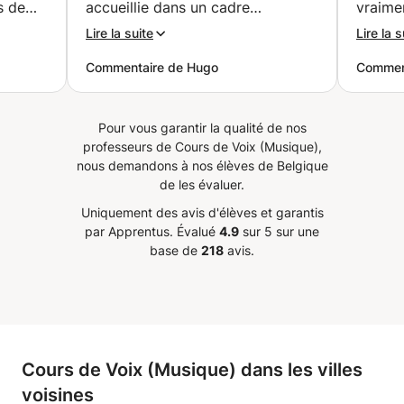
s de
accueillie dans un cadre
vraimen
siment
décontracté, bienveillant et
utilisé
Lire la suite
Lire la s
, une
sérieux. Je recommande à 100%
chaque
Commentaire de Hugo
Commen
e, et
si vous recherchez à améliorer
soigne
votre technique vocale et à
favoris
recevoir des conseils précieux
cette o
Pour vous garantir la qualité de nos
cale
pour développer votre propre
une be
professeurs de Cours de Voix (Musique),
is est
voix. J’ai adoré mes leçons avec
seulem
nous demandons à nos élèves de Belgique
ervenu
elle, et je me suis même décidé à
attitud
de les évaluer.
vec
commencer des leçons de chant
engage
Uniquement des avis d'élèves et garantis
régulières avec elle car après
agréab
par Apprentus.
Évalué
4.9
sur 5 sur une
ns, ce
plusieurs essaies avec différents
recomm
base de
218
avis.
f
profs de chant, j’ai enfin le
toute 
sentiment d’avoir trouvé une prof
enseig
sérieuse et bienveillante qui
ment
m’aide à progresser dans ma
atteo
passion 🫶
”
Cours de Voix (Musique) dans les villes
:)
”
voisines