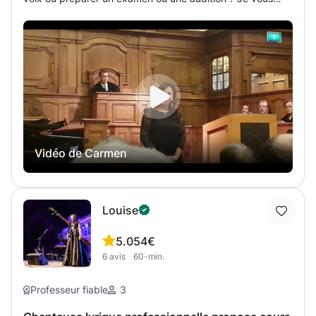
accompagne avec une méthode personnalisée, adaptée
aussi bien aux débutants qu’aux chanteurs confirmés. Je
m’appelle Carmen et je suis chanteuse d’opéra. J’ai étudié
au conservatoire P.I. Chaykovsky à Moscou et le célèbre
conservatoire Santa Cecilia à Rome. J’ai suivi de
nombreux cours de masterclass en Russie, en Italie et en
Autriche avec Edda Moser, Renata Scotto, Nino
Machaidze etc. J’étais aussi soliste dans la chorale du
Vatican. Depuis plusieurs années, je travaille comme
Vidéo de Carmen
professeur de chant à Bruxelles. J’offre des cours en
anglais, français, russe et italien. J’enseigne aux enfants à
partir de 6 ans (débutants ou plus expérimentés). J’offre
une grande variété de techniques de respiration et de
Louise
chant. Musicalement,
5.0
54€
6
avis
60-min.
Professeur fiable
3