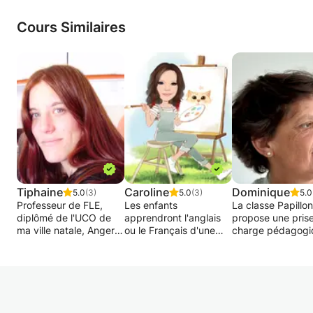
Cours Similaires
Tiphaine
Caroline
Dominique
5.0
(3)
5.0
(3)
5.0
Professeur de FLE,
Les enfants
La classe Papillon
diplômé de l'UCO de
apprendront l'anglais
propose une pris
ma ville natale, Angers.
ou le Français d'une
charge pédagogi
J'ai enseigné en
façon ludique
individuelle et
Écosse, en Finlande et
Dans de petits groupes
collective (espac
en Russie (10 ans au
( 10 max )
classe) ainsi qu’un
total), et maintenant à
Où l'anglais/français
pédagogique en
Bruxelles pour l'UE.
sera la priorité à
intégration dans l
travers l'art .
écoles ordinaires