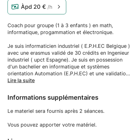
Àpd
20 €
/h
Coach pour groupe (1 à 3 enfants ) en math,
informatique, progammation et électronique.
Je suis informaticien industriel ( E.P.H.EC Belgique )
avec une erasmus validé de 30 crédits en Ingenieur
industriel ( upct Espagne). Je suis en possession
d'un bachelier en informatique et systèmes
orientation Automation (E.P.H.EC) et une validation
de 30 credits de mon échange academique en
Lire la suite
Ingénierie industriel.
Informations supplémentaires
Je tiens à préciser que mon but est de sélectionner
des élèves pour transmettre une passion dans l'
Le materiel sera fournis après 2 séances.
informatique pour qu' ils deviennent l' élite de
demain, ce programme consiste d' abord à les
Vous pouvez apporter votre matériel.
motiver dans le monde de l'IT, les mettre au niveau
et ensuite les guider pour leur futur.