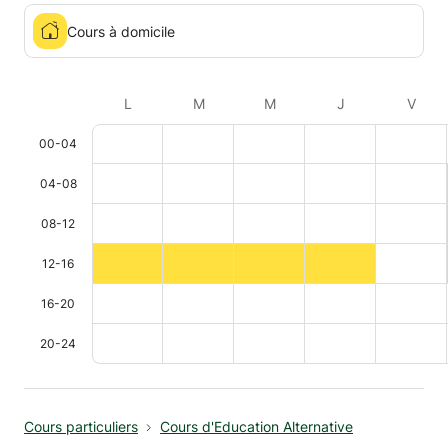
Cours à domicile
L
M
M
J
V
00-04
04-08
08-12
12-16
16-20
20-24
Cours particuliers
Cours d'Education Alternative