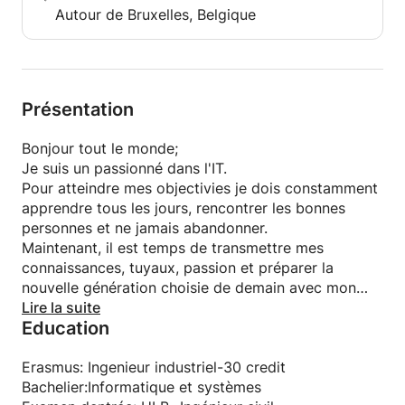
Autour de Bruxelles, Belgique
étudiants concernés.
Peu importe votre niveau les cours seront donné en
anglais.
Présentation
Nhésitez pas à me contacter pour plus d'
informations sur mon progamme:
Bonjour tout le monde;
Je suis un passionné dans l'IT.
Pour atteindre mes objectivies je dois constamment
apprendre tous les jours, rencontrer les bonnes
personnes et ne jamais abandonner.
Maintenant, il est temps de transmettre mes
connaissances, tuyaux, passion et préparer la
nouvelle génération choisie de demain avec mon
coaching en science informatiques
Lire la suite
Education
Erasmus: Ingenieur industriel-30 credit
Bachelier:Informatique et systèmes