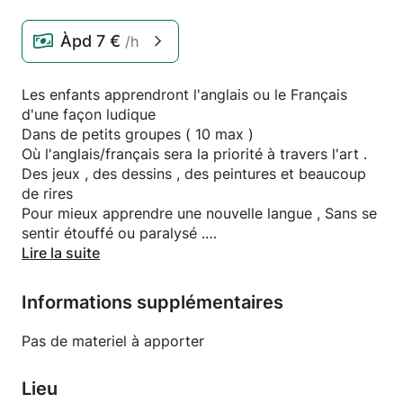
Àpd
7 €
/h
Les enfants apprendront l'anglais ou le Français
d'une façon ludique
Dans de petits groupes ( 10 max )
Où l'anglais/français sera la priorité à travers l'art .
Des jeux , des dessins , des peintures et beaucoup
de rires
Pour mieux apprendre une nouvelle langue , Sans se
sentir étouffé ou paralysé .
Lire la suite
Française ayant étudié aux USA J'ai enseigné aux
adultes et aux enfants
Informations supplémentaires
Art Anglais et Art Français .
Je me concentre aujourd'hui sur les enfants de 4 à 7
Pas de materiel à apporter
ans
Et de 8 à 10 ans ( cours séparés )
Lieu
Une entrée souscription à l'année pour le matériel