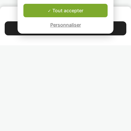
difficultés scolaires.
pédagogique. Je
propose une
Tout accepter
QUI SOMMES-NOUS ?
pédagogie
Garantie Le-Bon-Prof
individualisée, un
Personnaliser
à la préparation 
Contacter Caroline
interrogations ou
examens. Mon but
4.9
44 392
étoiles
avis
de faire progress
l’élève sans le
surcharger et de l
Lisez nos avis
donner des outils
améliorer sa
méthodologie.
RETROUVEZ-NOUS
INVITEZ VOS AMIS
COURS PARTICULIERS DANS VOTRE PAYS :
TROUVER UN PROF PARTICULIER DANS VOTRE VILLE :