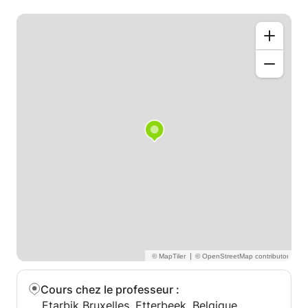
est demandé
Cours sérieux sur du long terme
Disponibilités sur demande , les jours de la semaine
seront à établir en fonction des groupes ( 2 jours de
la semaine 4h par jour )
|
Cours chez le professeur
:
Etarbik Bruxelles, Etterbeek, Belgique