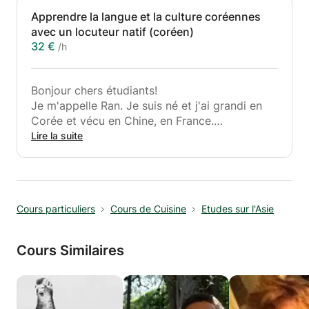
Apprendre la langue et la culture coréennes
avec un locuteur natif (coréen)
32 €
/h
Bonjour chers étudiants!
Je m'appelle Ran. Je suis né et j'ai grandi en
Corée et vécu en Chine, en France.
Je vis actuellement à Bruxelles, en Belgique.
Lire la suite
Je parle coréen, anglais, français et un peu
chinois.
J'ai également travaillé en tant que guide
professionnel en France et maintenant je suis
Cours particuliers
Cours de Cuisine
Etudes sur l'Asie
un cours de guide pour devenir un guide agréé
en Belgique. Donc, je suis passionné de
culture, d'art et d'histoire, etc.
Cours Similaires
<My strong point>
1. Parler couramment une langue étrangère
nécessite de comprendre non seulement la