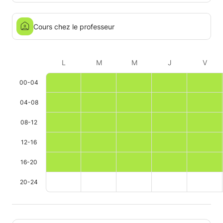
Cours chez le professeur
L
M
M
J
V
00-04
04-08
08-12
12-16
16-20
20-24