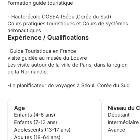
également l'origine du plat et quelques histoires
langues et la culture qui y est liée. J'aime
Formation guide touristique
derrière le plat.
transmettre ma passion pour le coréen et les
Mon cours de cuisine est également bon pour les
langues en général aux autres.
- Haute-école COSEA (Séoul,Corée du Sud)
végétaliens car il existe de nombreux bons plats
Cours pratiques touristiques et Cours de systèmes
asiatiques végétaliens que vous adoreriez.
aéronautiques
Expérience / Qualifications
Le cours se déroulera essentiellement à ma place
mais il est possible de l’avoir aussi à votre place :)
-Guide Touristique en France
visite guidée au musée du Louvre
Les visite autour de la ville de Paris, dans la région
de la Normandie.
-Le planificateur de voyages à Séoul, Corée du Sud
Age
Niveau du 
Enfants (4-6 ans)
Débutant
Enfants (7-12 ans)
Intermédiaire
Adolescents (13-17 ans)
Avancé
Adultes (18-64 ans)