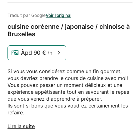
Traduit par Google
Voir l'original
cuisine coréenne /
japonaise /
chinoise à
Bruxelles
Àpd
90 €
/h
Si vous vous considérez comme un fin gourmet,
vous devriez prendre le cours de cuisine avec moi!
Vous pouvez passer un moment délicieux et une
expérience appétissante tout en savourant le repas
que vous venez d'apprendre à préparer.
Ils sont si bons que vous voudrez certainement les
refaire.
J'offre différentes options pour votre cours de
Lire la suite
cuisine en fonction de vos goûts et de votre budget.