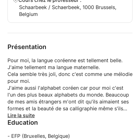
Cours chez le professeur
:
(Dakgangjeong)
Schaarbeek / Schaerbeek, 1000 Brussels,
- Poitrine de poulet sautée à la patate douce (Dak
Belgium
gaseumsal bokkem)
- Bouillie de potiron traditionnelle coréenne
(Hobakjook)
- Champignons pakchoi shabushabu (shabushabu)
- Nouilles de haricots noirs coréennes avec repas et
Présentation
légumes (Jja jang myeon)
- Kimchi
Pour moi, la langue coréenne est tellement belle.
- curry coréen
J'aime tellement ma langue maternelle.
- Soupe de boeuf aux algues (miyeok guk)
Cela semble très joli, donc c'est comme une mélodie
- Soupe coréenne du nouvel an (ddeok guk)
pour moi.
- Soupe miso coréenne (Dwen Jang Kuk)
J'aime aussi l'alphabet coréen car pour moi c'est
l'un des plus beaux alphabets du monde. Beaucoup
de mes amis étrangers m'ont dit qu'ils aimaient ses
Pendant le cours de cuisine, vous pouvez non
formes et la beauté de sa calligraphie même s'ils
seulement apprendre à faire les plats mais aussi les
n'en comprenaient pas le sens.
Lire la suite
manières de table coréennes. (Comment utiliser des
Education
Je souhaite que vous tombiez amoureux de cette
baguettes, comment applaudir, etc.
langue si charmante. C'est pourquoi je souhaite
Ça va être très intéressant car j'expliquerai
enseigner le coréen. J'aime aussi apprendre les
- EFP (Bruxelles, Belgique)