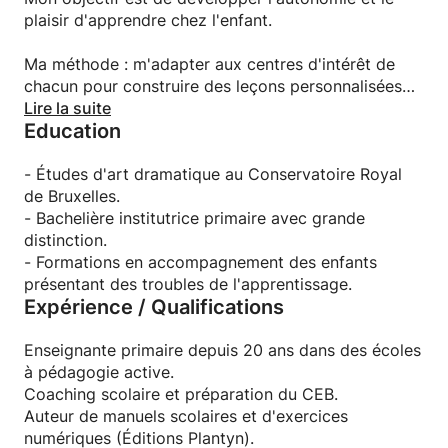
plaisir d'apprendre chez l'enfant.
Ma méthode : m'adapter aux centres d'intérêt de
chacun pour construire des leçons personnalisées
qui ont du sens.
Lire la suite
Education
Avec moi, c'est l'enfant qui est au centre de ses
apprentissage et le jeu occupe une place de choix
- Études d'art dramatique au Conservatoire Royal
pour fixer les notions apprises.
de Bruxelles.
- Bachelière institutrice primaire avec grande
Pour étudier agréablement, je construis avec mes
distinction.
élèves des synthèses interactives colorées qui
- Formations en accompagnement des enfants
donnent envie de s'y plonger : lapbooks, cartes
présentant des troubles de l'apprentissage.
Expérience / Qualifications
mentales, flashcards...
Enseignante primaire depuis 20 ans dans des écoles
à pédagogie active.
Coaching scolaire et préparation du CEB.
Auteur de manuels scolaires et d'exercices
numériques (Éditions Plantyn).