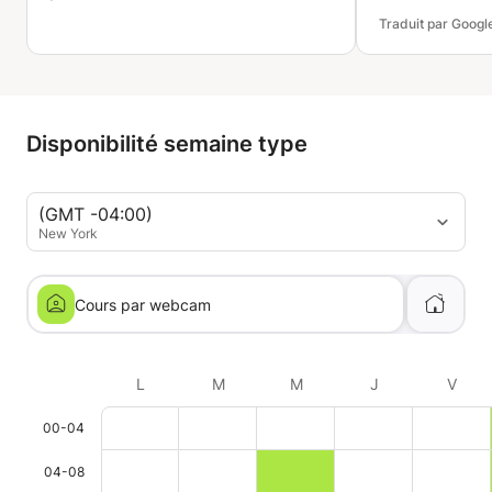
Traduit par Googl
Disponibilité semaine type
(GMT -04:00)
New York
Cours par webcam
L
M
M
J
V
00-04
04-08