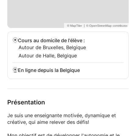
spécifiques.
Créative, bienveillante et impliquée, je construis des
cours personnalisés autour des centres d’intérêt de
|
votre enfant, pour apprendre autrement et avec
plaisir.
Cours au domicile de l'élève
:
Autour de Bruxelles, Belgique
Autour de Halle, Belgique
En ligne depuis la Belgique
Présentation
Je suis une enseignante motivée, dynamique et
créative, qui aime relever des défis!
Mon objectif est de développer l'autonomie et le