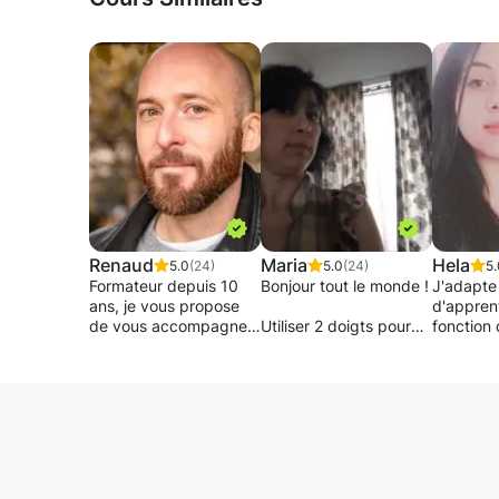
Renaud
Maria
Hela
5.0
(24)
5.0
(24)
5.
Formateur depuis 10
Bonjour tout le monde !
J'adapt
ans, je vous propose
d'appren
de vous accompagner
Utiliser 2 doigts pour
fonction 
dans votre
taper un document ou
et de l'é
apprentissage du
autre ? cette frappe
préfèren
logiciel Illustrator en
vous consommera
toute la 
travaillant sur des
énormément de temps
de se lan
exemples concrets.
!
exercices
Le cours de
préfèrent
Mon expérience de
dactylographie que je
de mieu
formateur m'a permis
vous propose vous
la partie