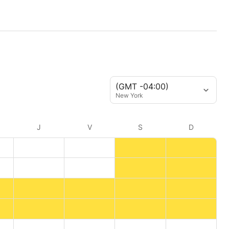
(GMT -04:00)
New York
J
V
S
D