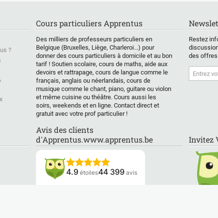
age beaucoup
Je me déplace sans
et aime ce que je fais
qu'il f
 l’étudiant car
problème dans toute la
seuls l
sprit et le
région de Bruxelles et
prépar
Cours particuliers Apprentus
Newslet
t des
ses environs, pour des
s directes sur
cours d'au moins 2
Depuis
Des milliers de professeurs particuliers en
Restez inf
ats scolaires .
heures. Pour la France,
j'acco
Belgique (Bruxelles, Liège, Charleroi...) pour
discussion
us ?
uelqu'un de
les cours sont
étudian
donner des cours particuliers à domicile et au bon
des offres
s
sible et
tarif ! Soutien scolaire, cours de maths, aide aux
uniquement dispensés
BUT, P
devoirs et rattrapage, cours de langue comme le
toujours de
à distance.
commer
&
français, anglais ou néerlandais, cours de
chacun à sa
des ad
musique comme le chant, piano, guitare ou violon
 donner des
Voici quelques mots-
reconv
et même cuisine ou théâtre. Cours aussi les
x
 qui facilitent
clés qui seront abordés
profess
soirs, weekends et en ligne. Contact direct et
, donner les
dans mes cours :
aider à
gratuit avec votre prof particulier !
les astuces
Analyse de scénarios,
méthod
 avoir
Année, Arrondi,
efficac
Avis des clients
e note.
Aujourd’hui, Bdnb,
leurs 
d'Apprentus.www.apprentus.be
Invitez
Bdnbval, Bdsomme,
xamens
Cherche, Colonne,
Matièr
Copiage/collage en
Analys
toujours de
valeurs,
Algèbre
4.9
44 399
étoiles
avis
 mon mieux
Copiage/collage avec
Matric
re l'élève
transposition,
linéair
apable de
Consolidation, Date,
Foncti
Lisez nos avis
 devoir.
Datedif, Determat,
optimi
Dollar, Droite, Droiterg,
Statist