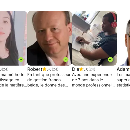
Robert
Dia
Adam
0
(24)
5.0
(24)
5.0
(24)
e ma méthode
En tant que professeur
Avec une expérience
Les ma
tissage en
de gestion franco-
de 7 ans dans le
supérie
de la matière
belge, je donne des
monde professionnel
statist
lève. Certains
cours d'Excel avec
ou je vais
souven
t comprendre
passion !
java/scala/javascript
princip
théorie avant
Que ce soit à distance
dans la vie de tous les
rencon
cer dans les
ou en présentiel, je
jours, je suis emmené a
l'unive
, d'autres
vous propose de
coacher des dev
d'étud
 s'exercer afin
nombreux exemples et
juniors dans le cadre
compre
x comprendre
exercices pour vous
de mon travail. Je suis
en clas
 théorique.
accompagner.
ponctuel et pédagogue
retrou