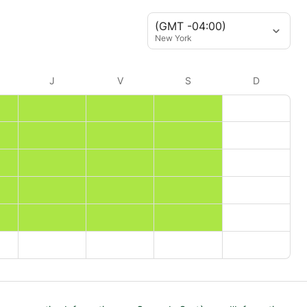
(GMT -04:00)
New York
J
V
S
D