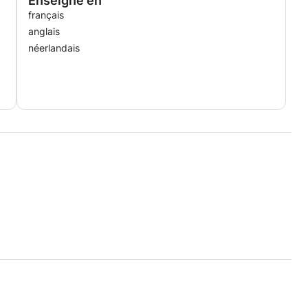
Enseigné en
français
anglais
néerlandais