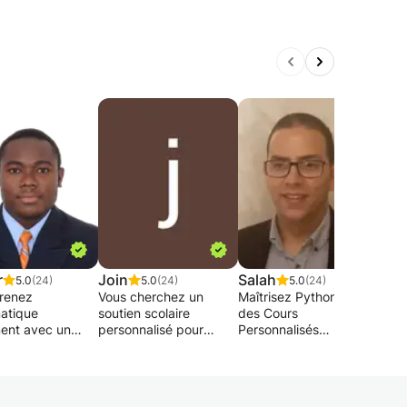
r
Join
Salah
Alai
5.0
(24)
5.0
(24)
5.0
(24)
renez
Vous cherchez un
Maîtrisez Python avec
Les 
matique
soutien scolaire
des Cours
sembl
ment avec un
personnalisé pour
Personnalisés
Vous
pagnement sur
réussir en
rése
 ! 🚀
mathématiques,
Découvrez l'art de la
spéci
ouhaitez
physique ou
programmation avec
info
cer vos
informatique ? Vous
des cours de Python
Détr