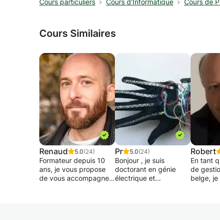
Cours particuliers
Cours d'Informatique
Cours de P
Cours Similaires
Renaud
Pr
Robert
5.0
(24)
5.0
(24)
Formateur depuis 10
Bonjour , je suis
En tant 
ans, je vous propose
doctorant en génie
de gesti
de vous accompagner
électrique et
belge, j
dans votre
professeur agrégé en
cours d'
apprentissage du
sciences de l'ingénieur
passion !
logiciel Illustrator en
, expérimenté dans le
Que ce so
travaillant sur des
domaine de génie
ou en pré