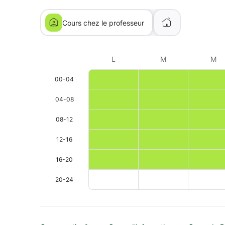
Cours chez le professeur
L
M
M
00-04
04-08
08-12
12-16
16-20
20-24