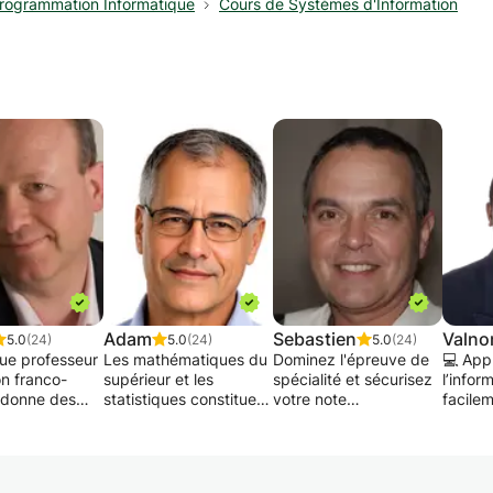
rogrammation Informatique
Cours de Systèmes d'Information
Adam
Sebastien
Valno
5.0
(24)
5.0
(24)
5.0
(24)
que professeur
Les mathématiques du
Dominez l'épreuve de
💻 App
on franco-
supérieur et les
spécialité et sécurisez
l’infor
e donne des
statistiques constituent
votre note
facile
Excel avec
souvent l'une des
accom
principales difficultés
Le baccalauréat de
mesure
it à distance
rencontrées à
Numérique et Sciences
Vous s
sentiel, je
l'université. Beaucoup
Informatiques (NSI) ne
renfor