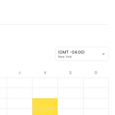
(GMT -04:00)
New York
J
V
S
D