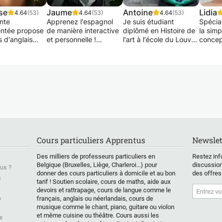
se
Jaume
Antoine
Lidia
4.64
(53)
4.64
(53)
4.64
(53)
nte
Apprenez l'espagnol
Je suis étudiant
Spécia
ntée propose
de manière interactive
diplômé en Histoire de
la simp
 d'anglais
et personnelle !
l'art à l'école du Louvre
concep
eaux pour
à Paris et en design
en édu
et adolescents
Vous souhaitez
mode à la Cambre à
interna
soucieux de
apprendre l'espagnol
Bruxelles (issu d'un
Jury C
er.
ou améliorer votre
baccalauréat français
Anglai
niveau actuel ? Dans
série Littéraire obtenu
seconde
est de
mes cours je m'adapte
avec une mention très
science
 une aide non
pleinement à vos
bien).
politiq
t aux
objectifs, votre niveau
histoire
s ayant des
et votre rythme
Je peux de fait
scienc
és mais aussi à
d'apprentissage. De
proposer des cours de
souhaiteraient
langue maternelle
soutien ou d'aide aide
Enseign
Cours particuliers Apprentus
Newslet
leurs
espagnole et
aux devoirs, en anglais
Cambri
ances
professeur
de droi
Des milliers de professeurs particuliers en
Restez inf
ques.
expérimenté dans les
d'éthiq
Belgique (Bruxelles, Liège, Charleroi...) pour
discussion
us ?
écoles de langues, je
donner des cours particuliers à domicile et au bon
des offres
s
tarif ! Soutien scolaire, cours de maths, aide aux
dispense des cours
devoirs et rattrapage, cours de langue comme le
authentiques et
&
français, anglais ou néerlandais, cours de
efficaces.
musique comme le chant, piano, guitare ou violon
et même cuisine ou théâtre. Cours aussi les
x
Dans les leçons, nous