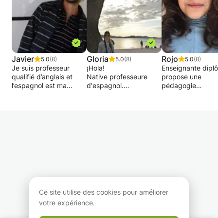
Javier
Gloria
Rojo
5.0
(8)
5.0
(8)
5.0
(8)
Je suis professeur
¡Hola!
Enseignante dipl
qualifié d’anglais et
Native professeure
propose une
l’espagnol est ma
d'espagnol.
pédagogie
langue maternelle. Je
Diplômée en
individualisée, un
suis diplômé d’un
enseignement de
à la préparation 
Master en Philosophie,
l'espagnol comme
interrogation ou 
un Master en Science
langue étrangère, je
examens.
Politique, un Master en
donne des cours à tous
Pédagogie
les niveaux -débutant,
La méthode?
Universitaire (avec
intermédiaire, avancé-
distinction), et je suis
adaptés et
Il s’agit d’un
doctorant en
personnalisés à chaque
enseignement de 
Philosophie. J’aime
élève et ses besoins
langue à travers l
bien l’interaction avec
(expression écrit,
l’art, la culture et 
les étudiants et la
compréhension orale,
lecture (de press
Ce site utilise des cookies pour améliorer
dynamique dans mes
compréhension auditif,
littéraire). Mon po
votre expérience.
courses. J’ai plusieurs
lecture, interaction...).
central est la
intérêts et motivations
N'hésitez pas à
communication