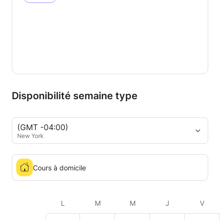
Disponibilité semaine type
(GMT -04:00)
New York
Cours à domicile
L
M
M
J
V