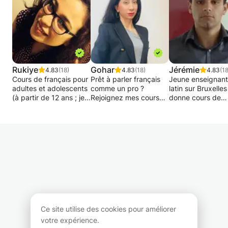
Rukiye
Gohar
Jérémie
4.83
(18)
4.83
(18)
4.83
(18
Cours de français pour
Prêt à parler français
Jeune enseignant
adultes et adolescents
comme un pro ?
latin sur Bruxelles
(à partir de 12 ans ; je
Rejoignez mes cours
donne cours de
ne donne pas de cours
en ligne !
soutien. Je propo
aux enfants de moins
des exercices de
de cet âge). Pour tous
Vous souhaitez
grammaire,
les niveaux (de A1 à
améliorer votre français
orthographe et
C2). Cours adaptés au
rapidement et en toute
conjugaison, une
niveau de l'élève.
confiance ? Que vous
méthode de trava
Concentrez-vous sur
souhaitiez discuter
pour le résumé, la
les sujets demandés.
facilement, réussir au
dissertation
De nombreuses années
travail ou préparer vos
argumentative et 
d'expériences. De
examens, je suis là
TFE, des séances
bonnes références.
pour vous
d’étude encadrée 
Commencer à
accompagner à
que des devoirs.
Ce site utilise des cookies pour améliorer
apprendre une langue
chaque étape.
Expérience de 10
votre expérience.
est une étape et un
dans le secteur d