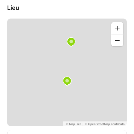
bien à vous
Lieu
Imen
|