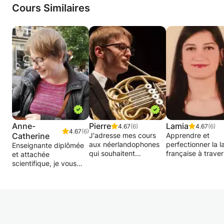
Cours Similaires
Anne-
Pierre
Lamia
4.67
(6)
4.67
(6)
4.67
(6)
Catherine
J'adresse mes cours
Apprendre et
aux néerlandophones
perfectionner la 
Enseignante diplômée
qui souhaitent
française à trave
et attachée
apprendre le français,
méthode
scientifique, je vous
qui ont des difficultés
d'apprentissage
propose des cours
avec cela à l'école, ou
interactive. Appr
particuliers en Français
qui souhaitent
à penser, à parler
et Histoire.
simplement affiner
rédiger de maniè
Je suis Historienne de
leurs compétences en
claire et structuré
formation mais j'ai
conversation.
J'offre aussi des 
enseigné le Français