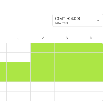
(GMT -04:00)
New York
J
V
S
D