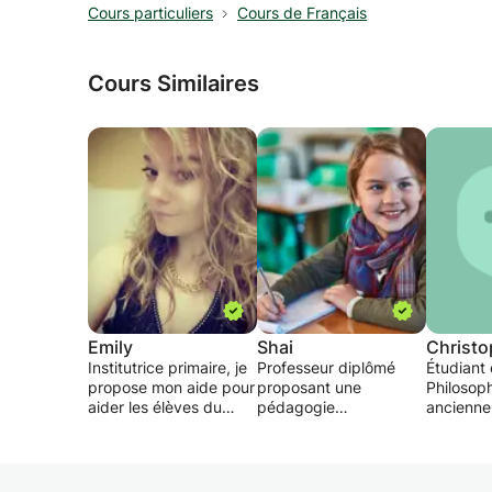
Cours particuliers
Cours de Français
Cours Similaires
Emily
Shai
Christ
Institutrice primaire, je
Professeur diplômé
Étudiant
propose mon aide pour
proposant une
Philosoph
aider les élèves du
pédagogie
ancienn
primaire et du
individualisée, une
sciences-
secondaire degré
préparation aux
propose 
inférieur général dans
interrogations, aux
aux élève
les diverses branches.
examens et au CEB.
scolaire,