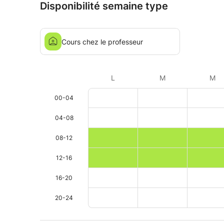
Disponibilité semaine type
Cours chez le professeur
L
M
M
00-04
04-08
08-12
12-16
16-20
20-24