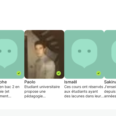
ophe
Paolo
Ismaël
Sakin
 en bac 2 en
Etudiant universitaire
Ces cours ont réservés
J'ense
ie (et
propose une
aux étudiants ayant
depuis
ement
pédagogie
des lacunes dans leur
années
politique), je
individualisée, une aide
parcours scolaire . Ma
J'ai su
mes services
à la préparation des
pédagogie est simple ,
1 ère 
s en difficulté
interrogations ou des
arriver à faire
jusqu'
 pour un suivi
examens. Mon but est
comprendre l'étudiant
dans le