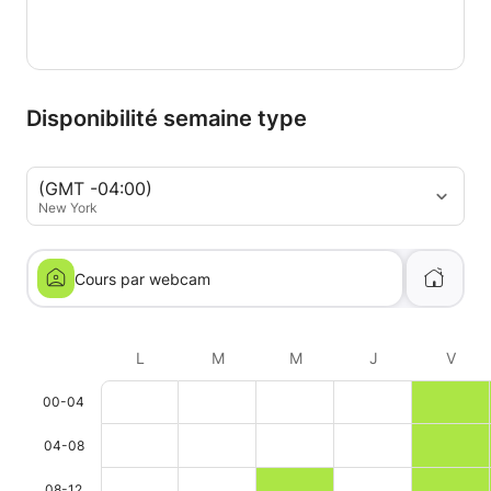
Disponibilité semaine type
(GMT -04:00)
New York
Cours par webcam
L
M
M
J
V
00-04
04-08
08-12