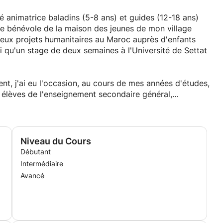
té animatrice baladins (5-8 ans) et guides (12-18 ans)
e bénévole de la maison des jeunes de mon village
 deux projets humanitaires au Maroc auprès d'enfants
i qu'un stage de deux semaines à l'Université de Settat
t, j'ai eu l'occasion, au cours de mes années d'études,
 élèves de l'enseignement secondaire général,
lisé, mais aussi dans des classes DASPA ou des ASBL
availlé plus de trois mois dans une école, et donne
s depuis deux ans.
Niveau du Cours
Débutant
Intermédiaire
Avancé