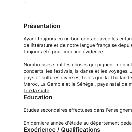
Présentation
Ayant toujours eu un bon contact avec les enfant
de littérature et de notre langue française depu
toujours été pour moi une évidence.
Nombreuses sont les choses qui piquent mon intérê
concerts, les festivals, la danse et les voyages.
pays et cultures diverses, telles que la Thaïlande, le Cambodge, l'Ecosse, l'Irlan
Maroc, La Gambie et le Sénégal, pays natal de 
Lire la suite
Education
C'est aussi ce gout pour la diversité et l'intercu
français langue étrangère, aussi bien aux adoles
d'apprendre notre langue maternelle en vue de fa
Etudes secondaires effectuées dans l'enseigneme
Accordant une place très importante aux relatio
En dernière année d'étude au département pédag
Expérience / Qualifications
et à l'écoute d'autrui.