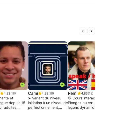
Cami
Rémi
Rob
4.83
(18)
4.83
(18)
4.83
(18)
nante et
➤ Variant du niveau
💬 Cours interactifs :
Bonj
gue depuis 15
initiation à un niveau de
Plongez au cœur de
Je v
ur adultes,
perfectionnement,
leçons dynamiques où
bien
s et personnes
l’objectif principal est
la pratique est la clé.
profil