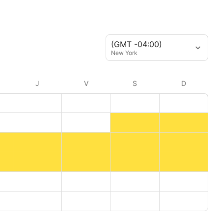
(GMT -04:00)
New York
J
V
S
D