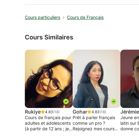
Cours particuliers
Cours de Français
Cours Similaires
Rukiye
Gohar
Jérémie
4.83
(18)
4.83
(18)
Cours de français pour
Prêt à parler français
Jeune en
adultes et adolescents
comme un pro ?
latin sur 
(à partir de 12 ans ; je
Rejoignez mes cours
donne co
ne donne pas de cours
en ligne !
soutien.