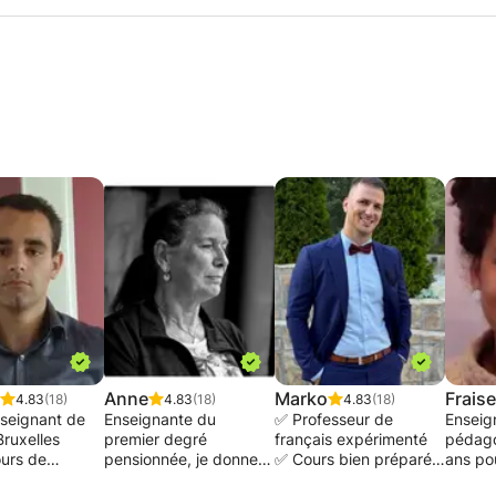
Anne
Marko
Fraise
4.83
(18)
4.83
(18)
4.83
(18)
seignant de
Enseignante du
✅ Professeur de
Enseig
Bruxelles
premier degré
français expérimenté
pédago
urs de
pensionnée, je donne
✅ Cours bien préparés,
ans po
 Je propose
des cours de soutien
systématiques et
enfant