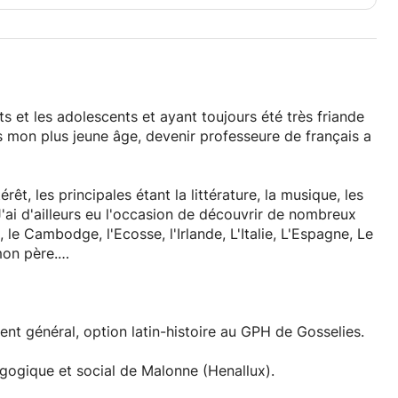
s et les adolescents et ayant toujours été très friande
is mon plus jeune âge, devenir professeure de français a
t, les principales étant la littérature, la musique, les
 J'ai d'ailleurs eu l'occasion de découvrir de nombreux
de, L'Italie, L'Espagne, Le
mon père.
lturalité qui a développé mon envie d'enseigner le
cents qu'aux adultes primo-arrivants dans le besoin
voriser leur intégration dans notre société.
nt général, option latin-histoire au GPH de Gosselies.
ns humaines, j'essaie de toujours me montrer disponible
ogique et social de Malonne (Henallux).