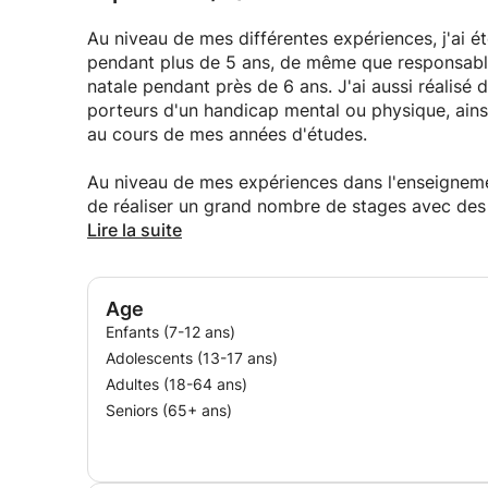
Au niveau de mes différentes expériences, j'ai é
pendant plus de 5 ans, de même que responsabl
natale pendant près de 6 ans. J'ai aussi réalisé
porteurs d'un handicap mental ou physique, ains
au cours de mes années d'études.
Au niveau de mes expériences dans l'enseignemen
de réaliser un grand nombre de stages avec des
professionnel, technique, différencié et spécia
Lire la suite
avec des public FLE ou ALPHA. J'ai également tr
régulièrement, des cours particuliers en françai
Age
Enfants (7-12 ans)
Adolescents (13-17 ans)
Adultes (18-64 ans)
Seniors (65+ ans)