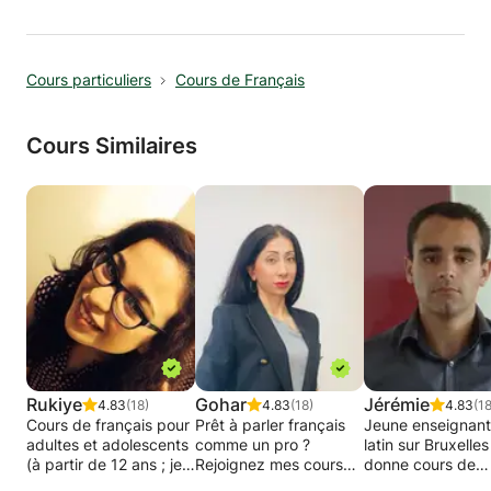
🔹 Pour votre intérêt personnel : Si vous
souhaitez voyager, vivre à l'étranger ou
simplement apprécier la langue, nous pouvons
Cours particuliers
Cours de Français
nous concentrer sur l'expression orale et la
conversation quotidienne.
Mon style d'enseignement est interactif,
Cours Similaires
patient et motivant. J'associe conversation,
lecture, écoute et pratique de l'écriture pour
vous permettre de gagner en précision et en
fluidité. Chaque leçon est adaptée à vos
objectifs et je vous fournis des commentaires
et des ressources supplémentaires pour vous
permettre de progresser entre les cours.
Les cours sont disponibles en ligne ou en
personne (à proximité du quartier européen,
Bruxelles).
Rukiye
Gohar
Jérémie
4.83
(18)
4.83
(18)
4.83
(18
Cours de français pour
Prêt à parler français
Jeune enseignant
adultes et adolescents
comme un pro ?
latin sur Bruxelles
(à partir de 12 ans ; je
Rejoignez mes cours
donne cours de
ne donne pas de cours
en ligne !
soutien. Je propo