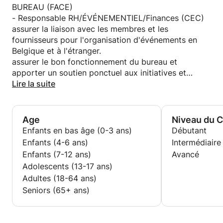
Allemand, néerlandais et tamoul pour débutants ou
2018 à janvier 2020 -
BUREAU (FACE)
pratique de la conversation
Profil multilingue et acquisition des langues
- Responsable RH/ÉVÉNEMENTIEL/Finances (CEC)
Préparation aux examens, soutien grammatical,
étrangères en 3 langues : français, anglais et
assurer la liaison avec les membres et les
conversation et compétences en expression écrite
néerlandais
fournisseurs pour l'organisation d'événements en
Des cours sur mesure en fonction de vos objectifs
LICENCE EN BIOLOGIE
Belgique et à l'étranger.
(soutien scolaire, besoins professionnels ou intérêts
Université libre de Bruxelles, Bruxelles, de
assurer le bon fonctionnement du bureau et
personnels).
septembre 2011 à août 2020
apporter un soutien ponctuel aux initiatives et
projets de l'équipe.
Lire la suite
📍 Je suis basée près du Quartier européen à
préparer, traiter et classer la correspondance, les
Bruxelles et je propose des cours en ligne et en
documents juridiques et les rapports
présentiel. Étant actuellement en congé sabbatique,
traduire et réviser les communications aux membres
Age
Niveau du 
je suis très flexible et m'adapte facilement à votre
et les documents juridiques
Enfants en bas âge (0-3 ans)
Débutant
emploi du temps.
gérer le courrier et les appels téléphoniques
Enfants (4-6 ans)
Intermédiaire
entrants
Enfants (7-12 ans)
Avancé
Ma méthode d'enseignement est conviviale, patiente
comptabilité
Adolescents (13-17 ans)
et interactive. Je m'attache à développer la
Adultes (18-64 ans)
confiance en soi tout en rendant les cours agréables
Seniors (65+ ans)
et efficaces.
Travaillons ensemble pour atteindre vos objectifs —