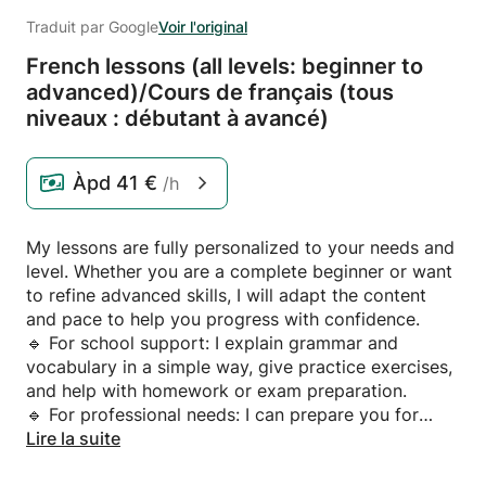
Traduit par Google
Voir l'original
French lessons (all levels: beginner to
advanced)/
Cours de français (tous
niveaux : débutant à avancé)
Àpd
41 €
/h
My lessons are fully personalized to your needs and
level. Whether you are a complete beginner or want
to refine advanced skills, I will adapt the content
and pace to help you progress with confidence.
🔹 For school support: I explain grammar and
vocabulary in a simple way, give practice exercises,
and help with homework or exam preparation.
🔹 For professional needs: I can prepare you for
interviews, presentations, or workplace
Lire la suite
communication (emails, meetings, negotiations).