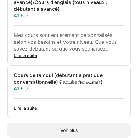
avancé)/Cours d'anglais (tous niveaux :
débutant à avancé)
41 €
/h
Mes cours sont entièrement personnalisés
selon vos besoins et votre niveau. Que vous
soyez débutant ou que vous souhaitiez
perfectionner vos compétences, j'adapterai le
Lire la suite
contenu et le rythme pour vous aider à
progresser en toute confiance.
Cours de tamoul (débutant à pratique
🔹 Pour le soutien scolaire : j'explique la
conversationnelle) தொடக்கநிலையாளர்)
grammaire et le vocabulaire de manière
41 €
/h
simple, je donne des exercices pratiques et
j'aide aux devoirs ou à la préparation aux
examens.
Lire la suite
🔹 Pour des besoins professionnels : je peux
vous préparer à des entretiens, des
présentations ou des communications en
milieu de travail (e-mails, réunions,
Voir plus
négociations).