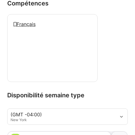
n'hésitez pas à m'envoyer un message pour discuter
Compétences
de vos besoins d'apprentissage !
Français
Disponibilité semaine type
(GMT -04:00)
New York