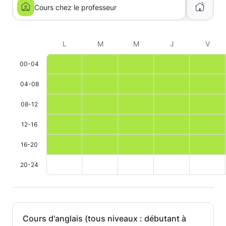
Cours chez le professeur
L
M
M
J
V
00-04
04-08
08-12
12-16
16-20
20-24
Cours d'anglais (tous niveaux : débutant à