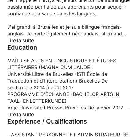
Je m'appelle Thiviya et je suis une tutrice multilingue
Les cours sont disponibles en ligne ou en personne
passionnée par l'aide aux apprenants pour acquérir
(près du quartier européen, à Bruxelles).
confiance et aisance dans les langues.
J'ai grandi à Bruxelles et je suis bilingue français-
anglais. Je parle également néerlandais, allemand et
tamoul, ce qui me permet de m'adapter facilement
Lire la suite
Education
aux étudiants issus de différents milieux
linguistiques.
MAÎTRISE ARTS EN LINGUISTIQUE ET ÉTUDES
J'ai étudié à l'Université libre de Bruxelles (ULB) et à
LITTÉRAIRES (MAGNA CUM LAUDE)
la Vrije Universiteit Brussel (VUB), puis j'ai travaillé
Université Libre de Bruxelles (ISTI École de
au sein de deux institutions européennes. Cette
Traduction et d'Interprétation) Bruxelles De
expérience multiculturelle et académique m'a permis
septembre 2014 à août 2017
de bien comprendre comment les gens apprennent
PROGRAMME D'ÉCHANGE (BACHELOR ARTS IN
les langues et comment adapter les cours aux
TAAL- ENLETTERKUNDE)
différents besoins.
Vrije Universiteit Brussel Bruxelles De janvier 2017 à
septembre 2018
Lire la suite
Expérience / Qualifications
✨ Ce que je propose :
LICENCE EN TRADUCTION ET INTERPRÉTATION EN
Cours de français et d'anglais (tous niveaux :
ANGLAIS ET EN NÉERLANDAIS
débutant à avancé)
Vrije Universiteit Brussel Bruxelles De septembre
- ASSISTANT PERSONNEL ET ADMINISTRATEUR DE