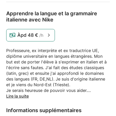
Apprendre la langue et la grammaire
italienne avec Nike
Àpd
48 €
/h
Professeure, ex interprète et ex traductrice UE,
diplôme universitaire en langues étrangères. Mon
but est de porter l'élève à s'exprimer en italien et à
l'écrire sans fautes. J'ai fait des études classiques
(latin, grec) et ensuite j'ai approfondi le domaines
des langues (FR, DE,NL). Je suis d'origine italienne
et je viens du Nord-Est (Trieste).
Je serais heureuse de pouvoir vous aider.
Je suis très disponible car je suis pensionnée.
Lire la suite
Je vous invite à venir chez moi: j'habite Ixelles.
J'ai fait les deux vaccinations Moderna et vous
Informations supplémentaires
serez couverts en ce qui me concerne.