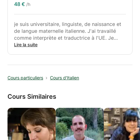
48 €
/h
je suis universitaire, linguiste, de naissance et
de langue maternelle italienne. J'ai travaillé
comme interprète et traductrice à l'UE. Je
connais le français, l'allemand et le
Lire la suite
néerlandais. Je peux donner des cours de
grammaire et de conversation d'italien chez
moi, à Ixelles. Je peux aider à comprendre et à
parler l'italien. J'ai une formation littéraire et je
Cours particuliers
Cours d'Italien
peux aider aussi à la lecture d'un livre en
italien. j'aime parler de la vie quotidienne, de
films, de romans, de théâtre.
Cours Similaires