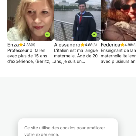
Enza
Alessandro
Federica
4.88
(8)
4.88
(8)
4.88
(8
Professeur d'Italien
L'italien est ma langue
Enseignant de la
avec plus de 15 ans
maternelle. Âgé de 20
maternelle italien
d’expérience, (Berlitz,
ans, je suis un
avec plusieurs a
Semantics et autres)
hyperpolyglotte ayant
d'expérience,
propose une
une connaissance de
hautement qualifi
pédagogie
28 langues, 12
dynamique et
individualisée (après
desquelles je parle
hautement qualifi
test d’évaluation)
parfaitement.
offre:
autant bien pour les
Classe de conver
débutants que pour
Je suis passé deux fois
"Quattro Chiacchi
ceux qui ont une
à la télévision (JT de la
L'étudiant peut ch
connaissance
une et émission de quoi
différents sujets 
intermédiaire ou
je me mêle sur RTL-
moment: histoire, 
avancé.
TVI.
musique, cinéma 
théâtre, culture e
Ce site utilise des cookies pour améliorer
Je donne des cours de
actualités.
votre expérience.