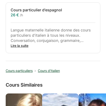
Cours particulier d'espagnol
26 €
/h
Langue maternelle italienne donne des cours
particuliers d'italien à tous les niveaux.
Conversation, conjugaison, grammaire,
orthographe, vocabulaire, lecture, écriture.
Lire la suite
Flexibilité d'horaire
Cours particuliers
Cours d'Italien
Cours Similaires