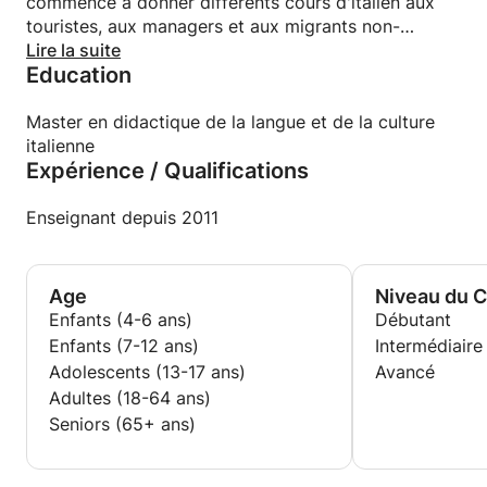
commencé à donner différents cours d'italien aux
touristes, aux managers et aux migrants non-
européens.
Lire la suite
Education
J'ai ensuite décidé de déménager à Bruxelles, en
Belgique, où j'ai commencé à enseigner l'italien dans
différentes écoles, aux adultes et aux enfants
Master en didactique de la langue et de la culture
bilingues.
italienne
Expérience / Qualifications
Fan de photographie, de cinéma et de littérature, je
parle anglais, français, espagnol et un peu de russe.
Enseignant depuis 2011
Age
Niveau du 
Enfants (4-6 ans)
Débutant
Enfants (7-12 ans)
Intermédiaire
Adolescents (13-17 ans)
Avancé
Adultes (18-64 ans)
Seniors (65+ ans)