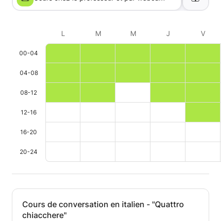
L
M
M
J
V
00-04
04-08
08-12
12-16
16-20
20-24
Cours de conversation en italien - "Quattro
chiacchere"