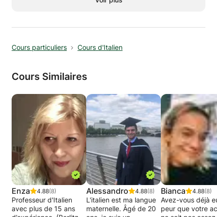
spécifique à la préparation de l'examen.
Cours particuliers
Cours d'Italien
Cours Similaires
Enza
Alessandro
Bianca
4.88
(8)
4.88
(8)
4.88
(8)
Professeur d'Italien
L'italien est ma langue
Avez-vous déjà e
avec plus de 15 ans
maternelle. Âgé de 20
peur que votre a