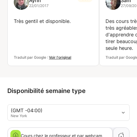
Ayrin
Sam
22/01/2017
27/09/20
Très gentil et disponible.
Des cours très
très agréables
d'apprendre 
tirer beaucou
seule heure.
Traduit par Google :
Voir l'original
Traduit par Googl
Disponibilité semaine type
(GMT -04:00)
New York
Cours chez le professeur et par webcam