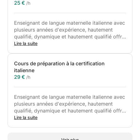
25 €
/h
Enseignant de langue maternelle italienne avec
plusieurs années d'expérience, hautement
qualifié, dynamique et hautement qualifié offre:
Classe de conversation "Quattro Chiacchiere"
Lire la suite
L'étudiant peut choisir différents sujets à tout
moment: histoire, art, musique, cinéma et
Cours de préparation à la certification
théâtre, culture et actualités.
italienne
Dans la mesure où un certain degré
29 €
/h
d'indépendance orale est requis, ces cours
s'adressent aux étudiants ayant au moins
atteint le niveau B1.
Enseignant de langue maternelle italienne avec
plusieurs années d'expérience, hautement
qualifié, dynamique et hautement qualifié offre
des cours de préparation à la certification.
Lire la suite
Le but de cette typologie de cours est de
préparer l’élève à l’une des certifications de
langue italienne. Le matériel utilisé est
Voir plus