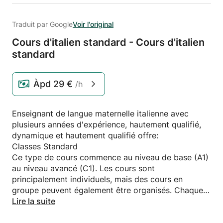
Traduit par Google
Voir l'original
Cours d'italien standard - Cours d'italien
standard
Àpd
29 €
/h
Enseignant de langue maternelle italienne avec
plusieurs années d'expérience, hautement qualifié,
dynamique et hautement qualifié offre:
Classes Standard
Ce type de cours commence au niveau de base (A1)
au niveau avancé (C1). Les cours sont
principalement individuels, mais des cours en
groupe peuvent également être organisés. Chaque
leçon est basée sur une didactique communicative,
Lire la suite
menée dans la langue cible et centrée sur les