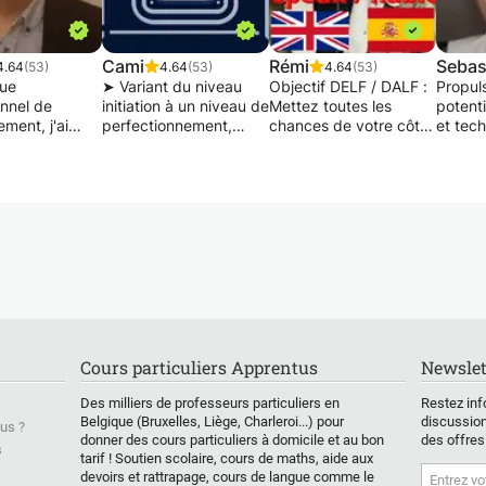
Cami
Rémi
Sebas
4.64
(53)
4.64
(53)
4.64
(53)
que
➤ Variant du niveau
Objectif DELF / DALF :
Propul
onnel de
initiation à un niveau de
Mettez toutes les
potent
ement, j'ai
perfectionnement,
chances de votre côté
et tec
ris plaisir à
l’objectif principal est
! 🎯
 mes
d’acquérir des bases
Dans u
ances. Mon
solides en Français, à
Vous êtes adolescent
science
est de
l’écrit comme à l’oral
ou adulte et vous
numéri
r un
(prononciation,
souhaitez valider votre
omnipr
ement de
compréhension,
niveau de français de
maîtri
Je suis
construction du
manière officielle ? Que
mathém
t que certains
langage,
vous soyez débutant,
physiq
euvent sembler
communication, bases
intermédiaire ou
l'infor
s, mais
conversationnelles,
avancé, je vous
un ava
ela résulte
conjugaison,
accompagne pas à pas
straté
nt d'une
grammaire &
vers la réussite de
Que vo
Cours particuliers Apprentus
Newslet
ion inadéquate
vocabulaire), mais
votre examen !
mentio
t de
également de
intégra
Des milliers de professeurs particuliers en
Restez inf
ant. Avec moi,
transmettre les
🚀 Une méthode sur-
prépar
Belgique (Bruxelles, Liège, Charleroi...) pour
discussion
us ?
ouvrirez un
connaissances
mesure et éprouvée
virage 
donner des cours particuliers à domicile et au bon
des offres
s
êt pour la
nécessaires pour
Fini les méthodes
du cod
tarif ! Soutien scolaire, cours de maths, aide aux
appréhender les
standards ! Je vous
L’Accél
devoirs et rattrapage, cours de langue comme le