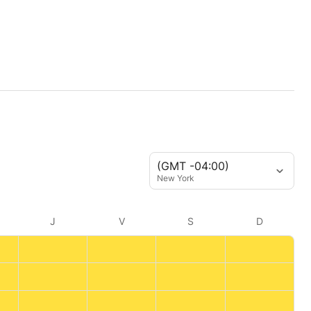
(GMT -04:00)
New York
J
V
S
D