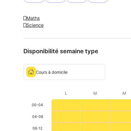
Maths
Science
Disponibilité semaine type
Cours à domicile
L
M
M
00-04
04-08
08-12