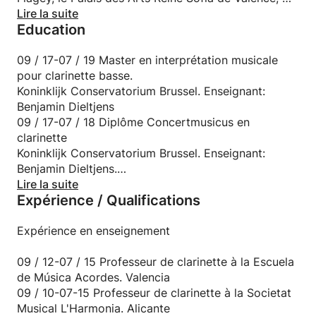
Doelen et beaucoup d'autres. Avec des musiciens
Lire la suite
Education
incroyables et des chefs célèbres.
Je peux vous apprendre à jouer de la clarinette
09 / 17-07 / 19 Master en interprétation musicale
depuis le début ou vous aider à préparer l'examen
pour clarinette basse.
d'entrée du conservatoire de musique.
Koninklijk Conservatorium Brussel. Enseignant:
Benjamin Dieltjens
Laissez-moi vous montrer le monde merveilleux de
09 / 17-07 / 18 Diplôme Concertmusicus en
la musique!
clarinette
Koninklijk Conservatorium Brussel. Enseignant:
Benjamin Dieltjens.
09 / 15-07 / 17 Master en interprétation de
Lire la suite
Expérience / Qualifications
clarinette.
Koninklijk Conservatorium Brussel. Enseignant:
Benjamin Dieltjens.
Expérience en enseignement
09 / 11-07 / 15 Baccalauréat en interprétation pour
clarinette.
09 / 12-07 / 15 Professeur de clarinette à la Escuela
Conservatoire de Musique de Valence. Enseignant:
de Música Acordes. Valencia
Emilio Ferrando Peris.
09 / 10-07-15 Professeur de clarinette à la Societat
09 / 05-07 / 11 Diplôme professionnel en
Musical L'Harmonia. Alicante