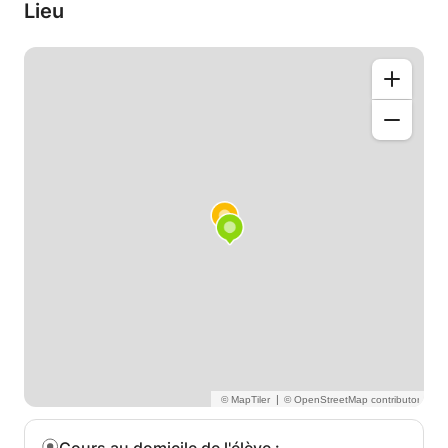
trouver un bon contact avec l'instrument et à
Lieu
cultiver une relation positive avec la musique en
intégrant le développement des compétences
auditives, le sens du rythme et une utilisation
optimale du corps, ce qui leur permet de se
connecter avec leur imaginaire musical. Les leçons
sont adaptées aux besoins et souhaits de chaque
élève.
En plus de jouer, je peux également offrir des leçons
sur l'harmonie, l'analyse de forme et le contrepoint
qui mettent l'accent sur la compréhension de la
structure de la musique. Mes leçons comprendront
déjà de nombreux aspects de la musique enseignée,
mais il est possible de cibler la théorie ou la
pratique.
Je suis impatient de vous apprendre la musique!
|