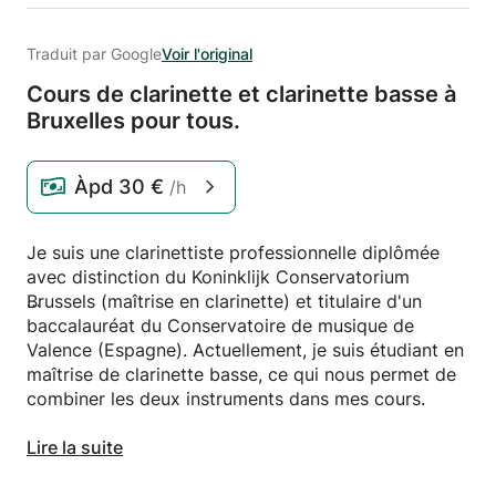
Traduit par Google
Voir l'original
Cours de clarinette et clarinette basse à
Bruxelles pour tous.
Àpd
30 €
/h
Je suis une clarinettiste professionnelle diplômée
avec distinction du Koninklijk Conservatorium
Brussels (maîtrise en clarinette) et titulaire d'un
baccalauréat du Conservatoire de musique de
Valence (Espagne). Actuellement, je suis étudiant en
maîtrise de clarinette basse, ce qui nous permet de
combiner les deux instruments dans mes cours.
J'enseigne aux étudiants de tous âges et de tous
Lire la suite
niveaux. Dans mes cours, j'aide les étudiants à