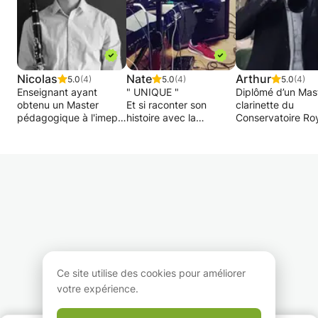
Nicolas
Nate
Arthur
5.0
(4)
5.0
(4)
5.0
(4)
Enseignant ayant
" UNIQUE "
Diplômé d’un Mas
obtenu un Master
Et si raconter son
clarinette du
pédagogique à l'imep,
histoire avec la
Conservatoire Ro
et un Master du
musique pouvait être
Bruxelles, d’un M
Koninklijk
fun et ludique ?
Didactique de
Conservatorium
clarinette et d'un
Brussel. Je donne des
Ne pas perdre des
master didactiqu
cours de clarinette. Je
heures à tourner rond
formation musical
suis capable
en cherchant
Conservatoire Ro
d'enseigner des
constamment des
Mons, je me prop
débutants aux plus
vidéos sur Youtube
de vous donner d
avancés les aspects
pour apprendre de
cours tous nivea
techniques de
manière simple et
clarinette et/ou d
l'instrument.
structurée ..
formation musical
Dans un esprit de
propose égaleme
Ce site utilise des cookies pour améliorer
détente, j'aborde avec
Pouvoir enfin exprimer
des cours de pia
votre expérience.
l'étudiant le répertoire
son ressenti, ses
des élèves début
qui lui tient à cœur:
émotions, tout cela au
Je suis disponible