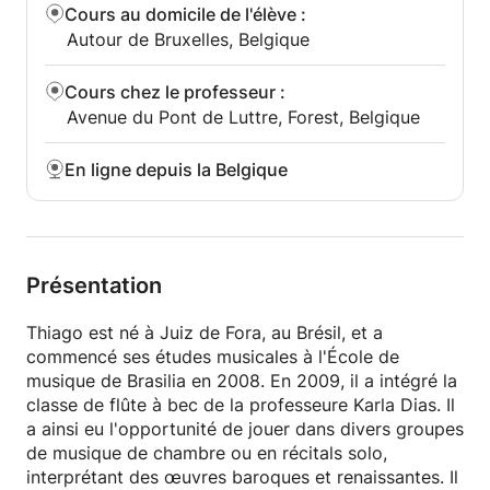
à la flûte.
Cours au domicile de l'élève
:
Autour de Bruxelles, Belgique
Si vous êtes un élève avancé ou si vous avez déjà
les connaissances fondamentales de votre
Cours chez le professeur
:
instrument, je vous propose de travailler sur
Avenue du Pont de Luttre, Forest, Belgique
l'amélioration de votre technique, en tenant compte
de chaque répertoire. Nous exploiterons la
En ligne depuis la Belgique
créativité et le son afin de produire un discours
musical de plus en plus beau et éloquent.
Les cours peuvent se dérouler chez l'élève ou chez
le professeur, à Forest. Les frais de déplacement
Présentation
sont négociables en fonction de la distance.
Thiago est né à Juiz de Fora, au Brésil, et a
N'hésitez pas à me contacter pour découvrir cet
commencé ses études musicales à l'École de
instrument magnifique !
musique de Brasilia en 2008. En 2009, il a intégré la
classe de flûte à bec de la professeure Karla Dias. Il
EN:
a ainsi eu l'opportunité de jouer dans divers groupes
de musique de chambre ou en récitals solo,
As an experienced music teacher, I offer recorder
interprétant des œuvres baroques et renaissantes. Il
classes and music theory lessons for children and