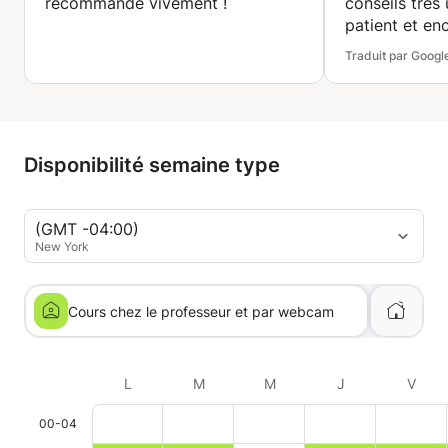
recommande vivement !
conseils très u
patient et e
lorsque je fai
Traduit par Googl
Disponibilité semaine type
(GMT -04:00)
New York
Cours chez le professeur et par webcam
L
M
M
J
V
00-04