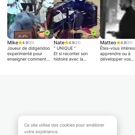
Mike
Nate
Matteo
4.9
(21)
4.9
(21)
4.9
(21)
Joueur de didgeridoo
" UNIQUE "
Êtes-vous intéres
experimenté pour
Et si raconter son
apprendre ou à
enseigner comment
histoire avec la
développer vos
jouer l'instrument. Je
musique pouvait être
compétences en f
propose des cours à
fun et ludique ?
Êtes-vous débuta
mon domicile ou au
déjà avancé? S'ou
domicile de l'élève, ou
Ne pas perdre des
différents réperto
en plein air s'il fait
heures à tourner rond
et techniques? V
beau. Je peux vous
en cherchant
devez intégrer vo
enseigner les bases,
constamment des
cours de flûte av
les techniques
vidéos sur Youtube
forte discipline en
avancées, et les
pour apprendre de
matière de rythm
structures pour bien
manière simple et
de solfège? Alors .
jouer. J'ai aussi
structurée ..
qu'est-ce que tu
beaucoup d'exercises
attends?
Ce site utilise des cookies pour améliorer
pour faire travailler des
Pouvoir enfin exprimer
votre expérience.
muscles specifiques.
son ressenti, ses
Je propose des c