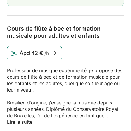
Cours de flûte à bec et formation
musicale pour adultes et enfants
Àpd
42 €
/h
Professeur de musique expérimenté, je propose des
cours de flûte à bec et de formation musicale pour
les enfants et les adultes, quel que soit leur âge ou
leur niveau !
Brésilien d'origine, j'enseigne la musique depuis
plusieurs années. Diplômé du Conservatoire Royal
de Bruxelles, j'ai de l'expérience en tant que
professeur de musique, ayant donné des cours
Lire la suite
privés et dans des Académies de Musique en