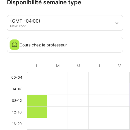
Disponibilité semaine type
enchantée e
vraiment !
(GMT -04:00)
New York
Cours chez le professeur
L
M
M
J
V
00-04
04-08
08-12
12-16
16-20