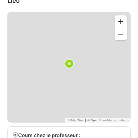
Lieu
au clavecin est possible lors des cours chez le
professeur.
2. Pour le plaisir du jeu, organisation d'auditions et
de petits concerts car le partage de moments
musicaux est important.
Les leçons peuvent être dispensées en français,
anglais ou en japonais.
Cours individuels
Tous niveaux sont bienvenus!
|
Cours chez le professeur
: