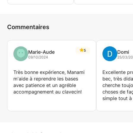
Commentaires
5
Marie-Aude
Domi
09/10/2024
25/03/2
Très bonne expérience, Manami
Excellente pr
m'aide à reprendre les bases
bec, très did
avec patience et un agréble
cherche toujo
accompagnement au clavecin!
choses de fa
simple tout à 
temps de rép
(notamment s
flûte). En outr
accompagne 
clavecin est t