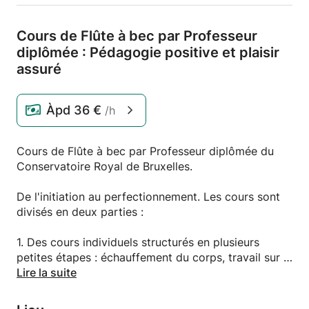
Cours de Flûte à bec par Professeur
diplômée : Pédagogie positive et plaisir
assuré
Àpd
36 €
/h
Cours de Flûte à bec par Professeur diplômée du
Conservatoire Royal de Bruxelles.
De l'initiation au perfectionnement. Les cours sont
divisés en deux parties :
1. Des cours individuels structurés en plusieurs
petites étapes : échauffement du corps, travail sur la
respiration et le son à l'instrument... ; le choix du
Lire la suite
répertoire est adapté au niveau de l'élève pour
apprendre en se faisant plaisir. Un accompagnement