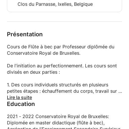
Clos du Parnasse, Ixelles, Belgique
Présentation
Cours de Flûte à bec par Professeur diplômée du
Conservatoire Royal de Bruxelles.
De l'initiation au perfectionnement. Les cours sont
divisés en deux parties :
1. Des cours individuels structurés en plusieurs
petites étapes : échauffement du corps, travail sur la
respiration et le son à l'instrument...le choix du
Lire la suite
Education
répertoire est adapté au niveau de l'élève pour
apprendre en se faisant plaisir. Un accompagnement
au clavecin est possible lors des cours chez le
2021 - 2022 Conservatoire Royal de Bruxelles:
professeur.
Diplomée en master didactique (flûte à bec),