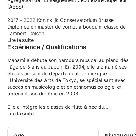
Agrégation de l'Enseignement Secondaire Supérieur
2. Pour le plaisir du jeu, organisation d'auditions et
(AESS)
de petits concerts car le partage de moments
musicaux est important.
2017 - 2022 Koninklijk Conservatorium Brussel :
Diplomée en master de cornet à bouquin, classe de
Les leçons peuvent être dispensées en français,
Lambert Colson
anglais ou en japonais.
Lire la suite
Expérience / Qualifications
2017:Premier Prix du Concours de Musique de
Cours individuels
Chambre Bourse «Mathilde Horlait Dapsens »
Manami a débuté son parcours musical au piano dès
Tous niveaux sont bienvenus
2014 - 2017 Conservatoire Royal de Bruxelles:
l'âge de 3 ans au Japon. En 2004, elle a entamé ses
Diplomée en master de flûte à bec avec grande
études au sein du département de musique de
distinction, classe de Frédéric de Roos et Nathalie
l'Université des Arts de Tokyo, se spécialisant avec
Houtman
succès en musicologie et en ethnomusicologie, et
obtenant son diplôme en 2008.
2012 - 2014 Conservatoire Royal de Bruxelles:
Licence de Bachelor de flûte à bec, classe de
Elle a intégré les classes de flûte à bec du
Frédéric de Roos et Nathalie Houtman
Conservatoire Royal de Bruxelles, suivant les
Lire la suite
enseignements de Frédéric de Roos, Nathalie
2004 - 2008 Université des Arts de Tokyo: Licence
Houtman, Tomma Wessel (musique contemporaine)
de musicologie
et Laura Pok (consort de flûtes renaissance). Elle a
Age
Niveau du 