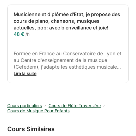
Musicienne et diplômée d'Etat, je propose des
cours de piano, chansons, musiques
actuelles, pop; avec bienveillance et joie!
48 €
/h
Formée en France au Conservatoire de Lyon et
au Centre d'enseignement de la musique
(Cefedem), j'adapte les esthétiques musicales
et ma pédagogie au profil de chaque élève.
Lire la suite
Titulaire de 2 diplômes d'État d'enseignement
obtenus au Cefedem de Lyon en formation
musicale, et musiques actuelles; ainsi que d'un
DEM de Jazz.
Cours particuliers
Cours de Flûte Traversière
Cours de Musique Pour Enfants
Cela fait plus de 12 ans que j'enseigne en
école de musique, conservatoire, ou cours
privés.
Cours Similaires