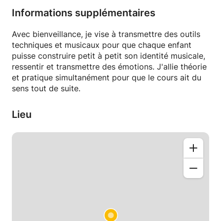
Informations supplémentaires
Mes spécialités sont la flûte traversière jazz et
classique; et le piano musiques actuelles
Avec bienveillance, je vise à transmettre des outils
composition, mais j'enseigne également la formation
techniques et musicaux pour que chaque enfant
musicale en école de musique.
puisse construire petit à petit son identité musicale,
ressentir et transmettre des émotions. J'allie théorie
Différentes formules sont possibles: cours
et pratique simultanément pour que le cours ait du
individuel, à 2 ou à 3.
sens tout de suite.
Pour les enfants de 7 à 12 ans c'est 30 minutes,
Lieu
pour les adolescents et adultes c'est 45 minutes.
Je me déplace, ou le cours peut être également à
mon domicile.