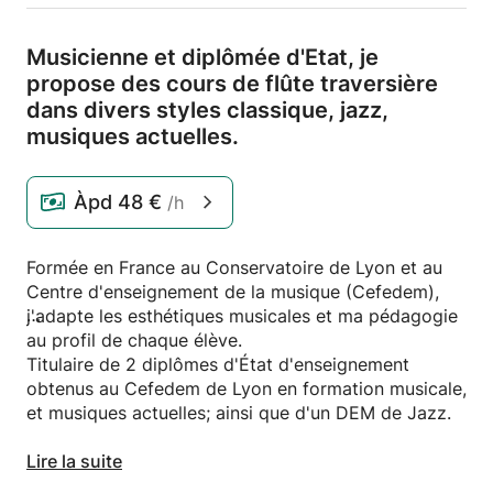
Musicienne et diplômée d'Etat,
je
propose des cours de flûte traversière
dans divers styles classique,
jazz,
musiques actuelles.
Àpd
48 €
/h
Formée en France au Conservatoire de Lyon et au
Centre d'enseignement de la musique (Cefedem),
j'adapte les esthétiques musicales et ma pédagogie
au profil de chaque élève.
Titulaire de 2 diplômes d'État d'enseignement
obtenus au Cefedem de Lyon en formation musicale,
et musiques actuelles; ainsi que d'un DEM de Jazz.
Cela fait plus de 12 ans que j'enseigne en école de
Lire la suite
musique, conservatoire, ou cours privés.