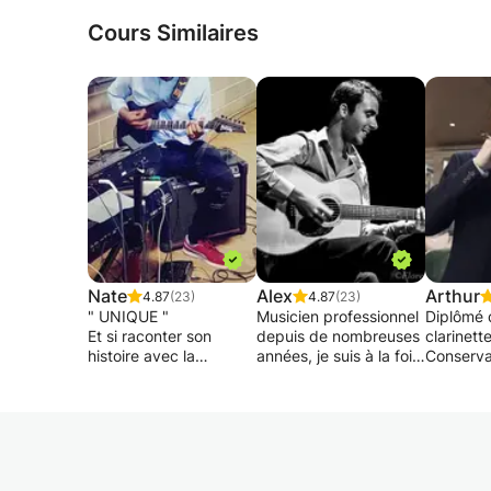
Cours Similaires
Nate
Alex
Arthur
4.87
(23)
4.87
(23)
" UNIQUE "
Musicien professionnel
Diplômé 
Et si raconter son
depuis de nombreuses
clarinett
histoire avec la
années, je suis à la fois
Conserva
musique pouvait être
enseignant et actif sur
Bruxelles
fun et ludique ?
la scène Belge et
Didactiq
internationale dans
clarinett
Ne pas perdre des
divers projets. J'ai suivi
master d
heures à tourner rond
une formation
formatio
en cherchant
professionnelle au C I
Conserva