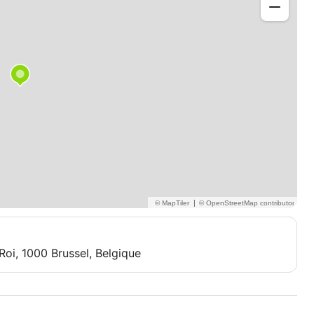
alie. J'ai La tranche d'âge de mes étudiants était entre
ntérêts et les demandes personnelles de chaque élève,
artitions à travers l’importance du solfège et de la
 styles de musique (de la musique baroque à la musique
ue le plus important est d'accepter les motivations des
ence) et les autres jours après 18h00.
|
Roi, 1000 Brussel, Belgique