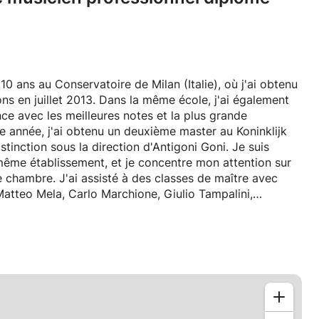
 ans au Conservatoire de Milan (Italie), où j'ai obtenu
ions en juillet 2013. Dans la même école, j'ai également
e avec les meilleures notes et la plus grande
re année, j'ai obtenu un deuxième master au Koninklijk
tinction sous la direction d'Antigoni Goni. Je suis
même établissement, et je concentre mon attention sur
 chambre. J'ai assisté à des classes de maître avec
Matteo Mela, Carlo Marchione, Giulio Tampalini,
 Margarita Escarpa, Leo Brouwer, Sergio et Odair Assad,
s dans la catégorie Musique de chambre entre 2012 et
 sciences pédagogiques et j'ai toujours eu une
mmencé à enseigner à l'âge de 20 ans dans des