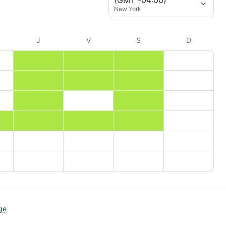
New York
J
V
S
D
ge