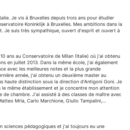
lie. Je vis à Bruxelles depuis trois ans pour étudier
nservatoire Koninklijk à Bruxelles. Mes ambitions dans la
t. Je suis très sympathique, ouvert d'esprit et ouvert à
 ans au Conservatoire de Milan (Italie) où j'ai obtenu
ions en juillet 2013. Dans la même école, j'ai également
e avec les meilleures notes et la plus grande
ernière année, j'ai obtenu un deuxième master au
s haute distinction sous la direction d'Antigoni Goni. Je
s le même établissement et je concentre mon attention
e de chambre. J'ai assisté à des classes de maître avec
Matteo Mrla, Carlo Marchione, Giulio Tampalini,
 Margarita Escarpa, Leo Brouwer, Sergio et Odair Assad,
s dans la catégorie Musique de chambre entre 2012 et
 sciences pédagogiques et j'ai toujours eu une