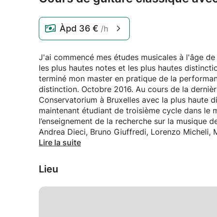
Àpd
36 €
/h
J'ai commencé mes études musicales à l'âge de 10
les plus hautes notes et les plus hautes distinct
terminé mon master en pratique de la performanc
distinction. Octobre 2016. Au cours de la derniè
Conservatorium à Bruxelles avec la plus haute dis
maintenant étudiant de troisième cycle dans le 
l’enseignement de la recherche sur la musique de
Andrea Dieci, Bruno Giuffredi, Lorenzo Micheli, 
Francesco Molmenti, Marcin Dylla, Pavel Steidl,
Lire la suite
Elena Papandreu.
J'ai participé et remporté de nombreux concour
Lieu
2015.
J'ai obtenu mon diplôme d'études secondaires en
prédisposition particulière à enseigner. J'ai co