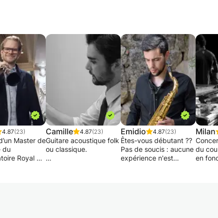
Camille
Emidio
Milan
4.87
(23)
4.87
(23)
4.87
(23)
d’un Master de
Guitare acoustique folk
Êtes-vous débutant ??
Concer
e du
ou classique.
Pas de soucis : aucune
du cou
toire Royal de
expérience n'est
en fon
, d’un Master
La philosophie
requise ! 😁
attente
ue de
d’enseignement est
Je peux vous
e et d'un
adaptée au niveau de
apprendre les bases
Je lie
idactique de
chacun, selon le
pour produire des sons
systém
n musicale au
rythme de travail et la
avec votre saxophone :
travail
toire Royal de
motivation.
position de
l'instr