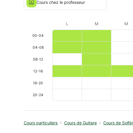
Cours chez le professeur
L
M
M
00-04
04-08
08-12
12-16
16-20
20-24
Cours particuliers
Cours de Guitare
Cours de Solfè