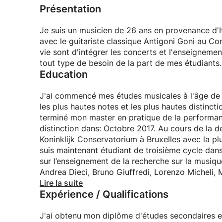
Présentation
Je suis un musicien de 26 ans en provenance d'Ita
avec le guitariste classique Antigoni Goni au Co
vie sont d'intégrer les concerts et l'enseignemen
tout type de besoin de la part de mes étudiants.
Education
J'ai commencé mes études musicales à l'âge de 10
les plus hautes notes et les plus hautes distinct
terminé mon master en pratique de la performanc
distinction dans: Octobre 2017. Au cours de la d
Koninklijk Conservatorium à Bruxelles avec la plu
suis maintenant étudiant de troisième cycle dan
sur l’enseignement de la recherche sur la musiqu
Andrea Dieci, Bruno Giuffredi, Lorenzo Micheli, 
Francesco Molmenti, Marcin Dylla, Pavel Steidl,
Lire la suite
Expérience / Qualifications
Elena Papandreu.
J'ai participé et remporté de nombreux concour
2015.
J'ai obtenu mon diplôme d'études secondaires en