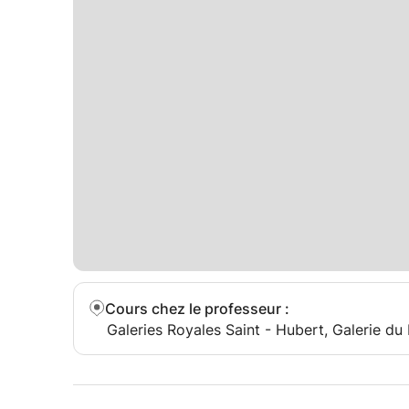
académies privées et des écoles de musique en It
6 et 70 ans. Je base toutes mes leçons sur les i
en insistant sur l’importance de savoir lire des p
théorie musicale. Je suis très ouvert à tous les
populaire espagnole / brésilienne) et je pense q
étudiants.
Je peux enseigner le mardi et le jeudi (de préfér
Cours chez le professeur
:
Galeries Royales Saint - Hubert, Galerie du 