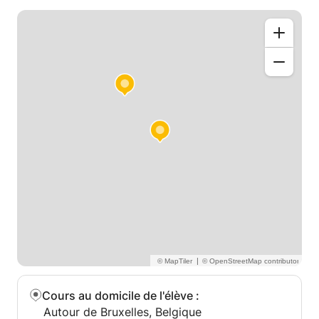
Tout en mêlant l'apprentissage d'une technique de
base sérieuse et la créativité, ces cours que je
propose sont adaptés à tous: connaissance en
solfège ou non, tous âges, quels que soient vos
objectifs.
Apprendre en s'amusant c'est possible et surtout
plus efficace ;)
A bientôt!
|
Cours au domicile de l'élève
:
Autour de Bruxelles, Belgique