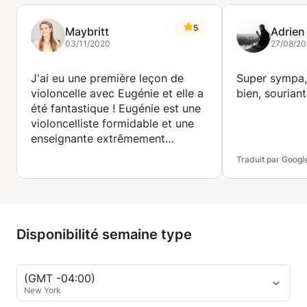
5
Maybritt
Adrien
03/11/2020
27/08/20
J'ai eu une première leçon de
Super sympa, 
violoncelle avec Eugénie et elle a
bien, sourian
été fantastique ! Eugénie est une
violoncelliste formidable et une
enseignante extrêmement
compétente. Je joue du
Traduit par Googl
violoncelle depuis quelques
années et elle a immédiatement
compris quels étaient mes
besoins. Puis, elle m'a fourni des
conseils très précieux, des
Disponibilité semaine type
exercices pratiques et surtout
des encouragements. Je suis
partie avec un grand sourire et
(GMT -04:00)
j'aimerais bien continuer à
New York
prendre des cours avec elle !