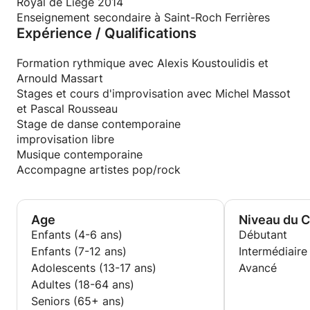
JOUER POUR LE PLAISIR!
Royal de Liège 2014
AVEC OU SANS CONNAISSANCES THEORIQUES
Enseignement secondaire à Saint-Roch Ferrières
Expérience / Qualifications
En tant qu'artiste et musicienne, mon expérience est
riche et variée.
Formation rythmique avec Alexis Koustoulidis et
J'accompagne des artistes electro ou pop tels que
Arnould Massart
Loic NOTTET, Noé Prescow, Leo Nocta, Late Bush,
Stages et cours d'improvisation avec Michel Massot
Elefan...
et Pascal Rousseau
Je tourne avec un spectacle mêlant danse, cirque et
Stage de danse contemporaine
musique... ( compagnie théâtre d'un jour- Reclaim)
improvisation libre
Expérience d'orchestre tels que MUSIQUES
Musique contemporaine
NOUVELLES
Accompagne artistes pop/rock
Avec Divers ensembles de musique de chambre
comme le QUATOR PRISMA
Age
Niveau du 
Créatrice de mon propre projet musical: OFiRA,
Enfants (4-6 ans)
Débutant
mêlant chant, violoncelle et électronique.
Enfants (7-12 ans)
Intermédiaire
Adolescents (13-17 ans)
Avancé
Adultes (18-64 ans)
Seniors (65+ ans)