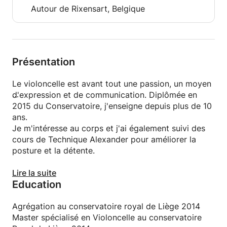
Autour de Rixensart, Belgique
Présentation
Le violoncelle est avant tout une passion, un moyen
d'expression et de communication. Diplômée en
2015 du Conservatoire, j'enseigne depuis plus de 10
ans.
Je m'intéresse au corps et j'ai également suivi des
cours de Technique Alexander pour améliorer la
posture et la détente.
J'axe mon enseignement sur un bien-être avec le
Lire la suite
Education
violoncelle, le développement de ta personnalité
artistique tout en développant une technique au
violoncelle solide afin de pouvoir t'exprimer et jouer
Agrégation au conservatoire royal de Liège 2014
les musiques qui te plaise.
Master spécialisé en Violoncelle au conservatoire