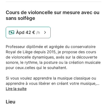
Cours de violoncelle sur mesure avec ou
sans solfège
Àpd
42 €
/h
Professeur diplômée et agrégée du conservatoire
Royal de Liège depuis 2015, je propose des cours
de violoncelle dynamiques, axés sur la découverte
sonore, le rythme, la posture ou la création musicale
pour ceux.celles qui le souhaitent.
Si vous voulez apprendre la musique classique ou
apprendre à vous libérer en créant votre musique,
en improvisant ce cours est fait pour vous.
Lire la suite
J'offre également la possibilité de créer des
ensembles avec d'autres musiciens pour faire de la
Lieu
musique à plusieurs.