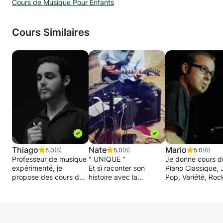
Cours de Musique Pour Enfants
Cours Similaires
Thiago
Nate
Mario
5.0
(6)
5.0
(6)
5.0
(6)
Professeur de musique
" UNIQUE "
Je donne cours d
expérimenté, je
Et si raconter son
Piano Classique, 
propose des cours de
histoire avec la
Pop, Variété, Roc
flûte à bec et de
musique pouvait être
Solfège et Harmo
formation musicale
fun et ludique ?
pour débutants o
pour les enfants et les
pour niveaux plus
adultes, quel que soit
Ne pas perdre des
avancés et pour 
leur âge ou leur niveau
heures à tourner rond
âges (enfants,