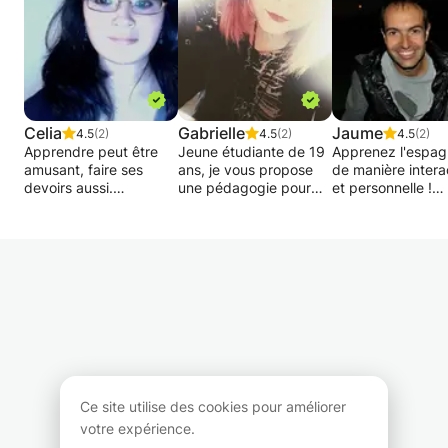
Celia
Gabrielle
Jaume
4.5
(2)
4.5
(2)
4.5
(2)
Apprendre peut être
Jeune étudiante de 19
Apprenez l'espag
amusant, faire ses
ans, je vous propose
de manière intera
devoirs aussi.
une pédagogie pour
et personnelle !
J'apporterai à vos
apprendre et/ou
enfants la solution à
améliorer le russe qui
Vous souhaitez
leur ennui face aux
est ma langue
apprendre l'espa
travaux scolaires.
maternelle.
ou améliorer votr
Basés sur leur niveau
niveau actuel ? D
et leur demande, les
Je propose également
mes cours je m'a
cours s'adapteront à
mon aide pour
pleinement à vos
eux.
effectuer les devoirs
objectifs, votre n
Je suis chargée de
avec les enfants.
et votre rythme
communication pour
d'apprentissage.
une asbl, mes
Je suis également en
langue maternelle
disponibilités sont donc
possession du CESS et
espagnole et
Ce site utilise des cookies pour améliorer
moindre.
qualifiée en Agent
professeur
votre expérience.
d'Education.
expérimenté dans