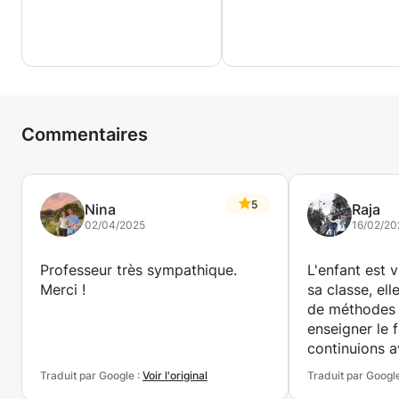
Commentaires
5
Nina
Raja
02/04/2025
16/02/20
Professeur très sympathique.
L'enfant est 
Merci !
sa classe, el
de méthodes 
enseigner le 
continuions a
de cours,
Traduit par Google :
Voir l'original
Traduit par Googl