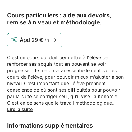
Cours particuliers : aide aux devoirs,
remise à niveau et méthodologie.
Àpd
29 €
/h
C'est un cours qui doit permettre à l'élève de
renforcer ses acquis tout en pouvant se voir
progresser. Je me baserai essentiellement sur les
cours de l'élève, pour pouvoir mieux m'ajuster à son
niveau. C'est important que l'élève prennent
conscience de où sont ses difficultés pour pouvoir
par la suite se corriger seul, qu'il vise l'autonomie.
C'est en ce sens que le travail méthodologique
pourra débuter, en comprenant ses forces et ses
Lire la suite
faiblesses.
Logopède de formation, je suis en capacité d'aider
Informations supplémentaires
et de former l'enfant/l'adulte (et ses parents) à une