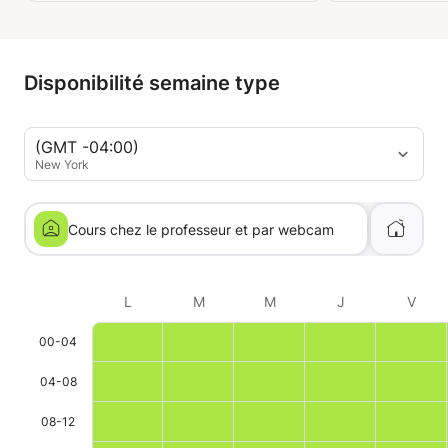
Disponibilité semaine type
(GMT -04:00)
New York
Cours chez le professeur et par webcam
L
M
M
J
V
00-04
04-08
08-12