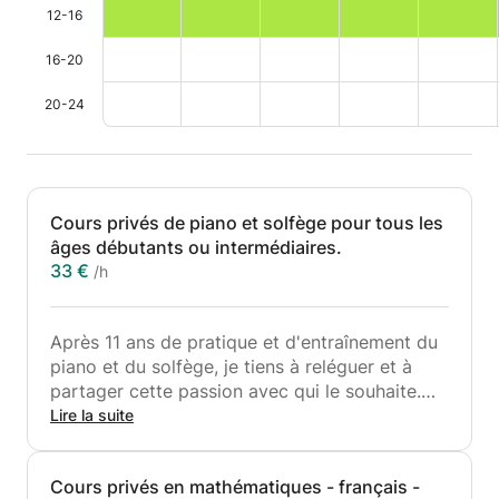
12-16
16-20
20-24
Cours privés de piano et solfège pour tous les
âges débutants ou intermédiaires.
33 €
/h
Après 11 ans de pratique et d'entraînement du
piano et du solfège, je tiens à reléguer et à
partager cette passion avec qui le souhaite.
Diplômée de Fin d'Etude, je peux vous guider
Lire la suite
et aider dans vos apprentissages tout en vous
apportant les rudiments du solfège.
Cours privés en mathématiques - français -