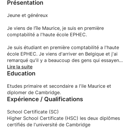
Présentation
Jeune et généreux
Je viens de l’île Maurice, je suis en première
comptabilité a l'haute école EPHEC.
Je suis étudiant en première comptabilité a l'haute
école EPHEC. Je viens d'arriver en Belgique et j'ai
remarqué qu'il y a beaucoup des gens qui essayent
d’apprendre anglais, comme je suis bilingue (anglais-
Lire la suite
Education
français) je crois que c'est un bon moyen pour
gagner un peu de sou et aider les personnes
intéressé en même temps :)
Etudes primaire et secondaire a l'ile Maurice et
diplomer de Cambridge.
Expérience / Qualifications
School Certificate (SC)
Higher School Certificate (HSC) les deux diplômes
certifiés de l'université de Cambridge