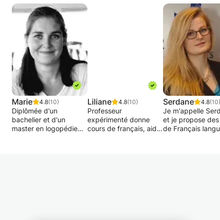
Marie
Liliane
Serdane
4.8
(10)
4.8
(10)
4.8
(10
Diplômée d'un
Professeur
Je m'appelle Ser
bachelier et d'un
expérimenté donne
et je propose des
master en logopédie
cours de français, aide
de Français lang
avec les distinctions, je
TFE et mémoire.
étrangère aux
propose une
Également écrivain
adolescents et ad
pédagogie
professionnel :
Extravertie et
individualisée en
coaching littéraire.
pétillante...et surt
fonction des besoins
Bruxelles. Tous
beaucoup d'humo
de l'élève. Une aide
niveaux, du secondaire
Les langues sont
aux devoirs ainsi qu'à
à l’universitaire. Très
passion, et je suis
la préparation des
longue expérience
toujours heureus
examens. Des fiches
dans l’enseignement
partager cette pa
de révision ainsi que
(secondaire et haute
avec d'autres.