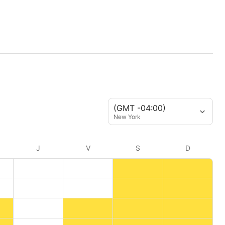
(GMT -04:00)
New York
J
V
S
D