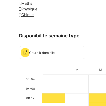
Maths
Physique
Chimie
Disponibilité semaine type
Cours à domicile
L
M
M
00-04
04-08
08-12