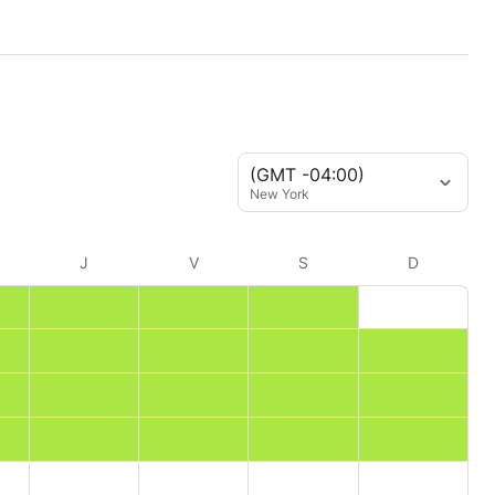
(GMT -04:00)
New York
J
V
S
D