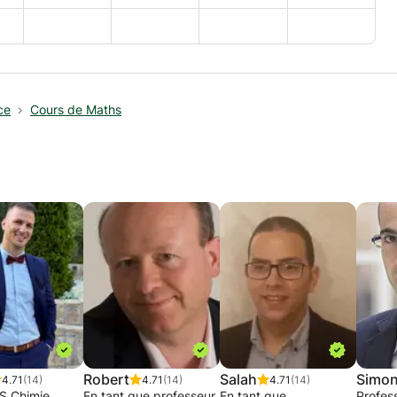
ce
Cours de Maths
Robert
Salah
Simo
4.71
(14)
4.71
(14)
4.71
(14)
S Chimie
En tant que professeur
En tant que
Profes