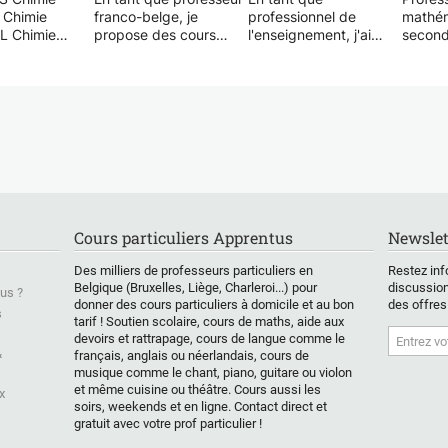
 Chimie
franco-belge, je
professionnel de
mathém
L Chimie
propose des cours
l'enseignement, j'ai
second
x supérieurs
particuliers de
toujours pris plaisir à
d'un m
mathématiques (y
partager mes
univers
compris financières),
connaissances. Mon
donne 
ernationale
de probabilités et de
objectif est de
particu
statistiques.
dispenser un
mathém
enseignement de
premièr
e chimie
Je me déplace, si
qualité. Je suis
second
nté qui offre
nécessaire, à domicile
conscient que certains
seconda
ces
dans la région de
sujets peuvent sembler
supérie
lles et en
Bruxelles ainsi que
complexes, mais
Remédi
roupes aux
dans le Brabant wallon
souvent cela résulte
prépar
Cours particuliers Apprentus
Newslet
 primaire, du
et flamand, avec une
simplement d'une
examen
re (école
durée minimale de
explication inadéquate
médeci
Des milliers de professeurs particuliers en
Restez inf
onale anglaise)
cours de 2 heures. Fort
de la part de
polyte
Belgique (Bruxelles, Liège, Charleroi...) pour
discussion
us ?
tudiants de
d'une grande
l'enseignant. Avec moi,
de
donner des cours particuliers à domicile et au bon
des offres
s
ycle. Agissant
tarif ! Soutien scolaire, cours de maths, aide aux
expérience, je propose
vous découvrirez un
statist
devoirs et rattrapage, cours de langue comme le
que mentor et
de nombreux exercices
réel intérêt pour la
de Umo
&
français, anglais ou néerlandais, cours de
ntègre des
pour consolider les
matière !
connais
musique comme le chant, piano, guitare ou violon
s
connaissances. Des
cours),
et même cuisine ou théâtre. Cours aussi les
x
tissage et
cours à distance sont
Nous nous efforçons
scolair
soirs, weekends et en ligne. Contact direct et
efficaces pour
également possibles
ensemble d'atteindre
devoir
gratuit avec votre prof particulier !
 le progrès
via des plateformes
l'excellence
pédag