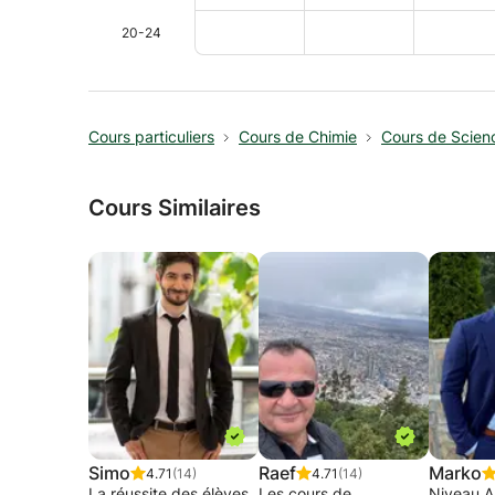
20-24
Cours particuliers
Cours de Chimie
Cours de Scien
Cours Similaires
Simo
Raef
Marko
4.71
(14)
4.71
(14)
La réussite des élèves
Les cours de
Niveau A