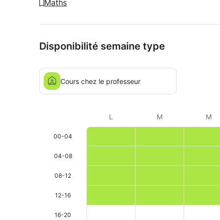
Maths
Disponibilité semaine type
Cours chez le professeur
L
M
M
00-04
04-08
08-12
12-16
16-20