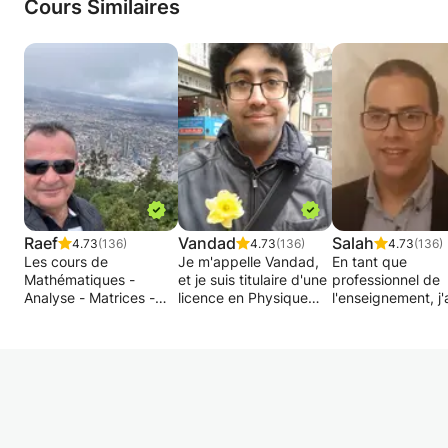
Cours Similaires
Raef
Vandad
Salah
4.73
(136)
4.73
(136)
4.73
(136)
Les cours de
Je m'appelle Vandad,
En tant que
Mathématiques -
et je suis titulaire d'une
professionnel de
Analyse - Matrices -
licence en Physique
l'enseignement, j'
Statistiques - Algèbre -
Appliquée et d'un
toujours pris plais
Géométrie - Physique -
master en Ingénierie
partager mes
Mécanique - Électricité
Electromécanique de
connaissances. 
- Chimie - Chimie
l'ULB. J'ai de
objectif est de
Organique - Biologie,
l'expérience dans
dispenser un
Géologie des niveaux
l'enseignement des
enseignement de
sécondaire ou
mathématiques et de la
qualité. Je suis
universitaire
physique aux étudiants
conscient que cer