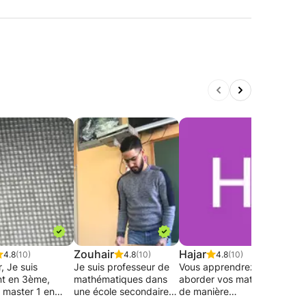
Zouhair
Hajar
Jér
4.8
(10)
4.8
(10)
4.8
(10)
, Je suis
Je suis professeur de
Vous apprendrez à
Jeun
nt en 3ème,
mathématiques dans
aborder vos matières
latin
t master 1 en
une école secondaire à
de manière
donn
t en 2ème,
Uccle et diplômé d’un
pragmatique et
sout