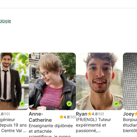
logie
Anne-
Ryan
Joey
.8
(10)
4.8
(10)
4.8
(10)
ngénieur
Catherine
(FR/ENGL) Tuteur
Bonjour
depuis 19 ans
expérimenté et
étudia
Enseignante diplômée
 Centre Val De
passionné,
bientô
et attachée
ec 10 ans
j’accompagne depuis +
droit e
scientifique, je propose