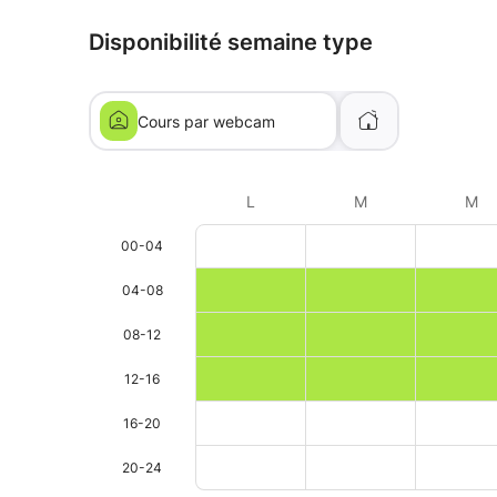
Disponibilité semaine type
Cours par webcam
L
M
M
00-04
04-08
08-12
12-16
16-20
20-24