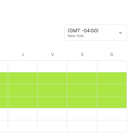
(GMT -04:00)
New York
J
V
S
D