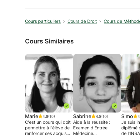
Cours particuliers
Cours de Droit
Cours de Méthodo
Cours Similaires
Marie
Sabrine
Simo
4.8
(10)
4.8
(10)
4
C'est un cours qui doit
Aide à la réussite :
Je suis i
permettre à l'élève de
Examen d'Entrée
diplômé 
renforcer ses acquis
Médecine
de l'INSA
tout en pouvant se voir
Loire av