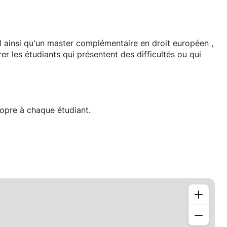
l ainsi qu'un master complémentaire en droit européen ,
er les étudiants qui présentent des difficultés ou qui
ropre à chaque étudiant.
 un planning de travail personnalisé.
que l’étudiant souhaite aborder.