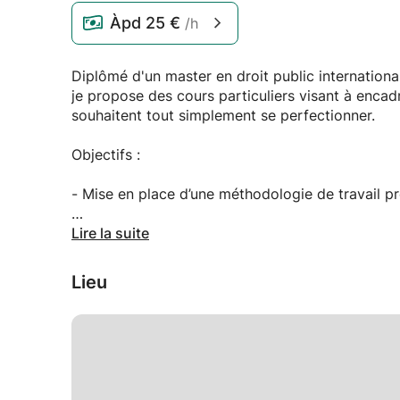
Àpd
25 €
/h
Diplômé d'un master en droit public internationa
je propose des cours particuliers visant à encadr
souhaitent tout simplement se perfectionner.
Objectifs :
- Mise en place d’une méthodologie de travail p
- Organisation du travail et gestion du temps via
Lire la suite
- Préparation aux examens.
Lieu
- Résolution de cas pratiques.
- Correction de travaux, aide au mémoire/TFE.
- Explication et approfondissement des matières 