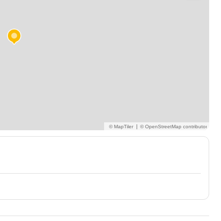
onnes
|