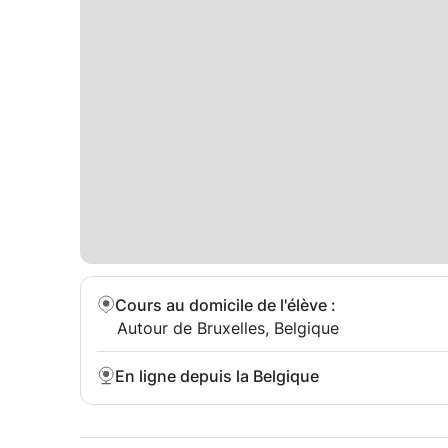
Lieu : à Bruxelles et Louvain-La-Neuve
Possibilité également pour un groupe de 2 pers
A bientôt
Chad
Cours au domicile de l'élève
:
Autour de Bruxelles, Belgique
En ligne depuis la Belgique