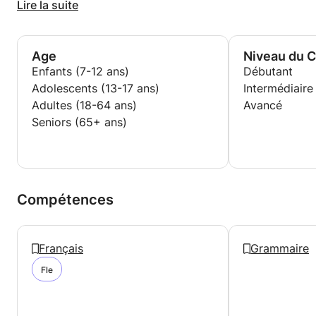
• Professeur particulier d'anglais (2017-2018) -
Lire la suite
Adolescents
Age
Niveau du 
Enfants (7-12 ans)
Débutant
Adolescents (13-17 ans)
Intermédiaire
Adultes (18-64 ans)
Avancé
Seniors (65+ ans)
Compétences
Français
Grammaire
Fle