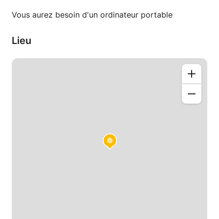
mon mieux pour que vous aimiez la langue autant
Vous aurez besoin d'un ordinateur portable
que moi, en vous apportant des chansons et des
livres si cela vous intéresse.
Lieu