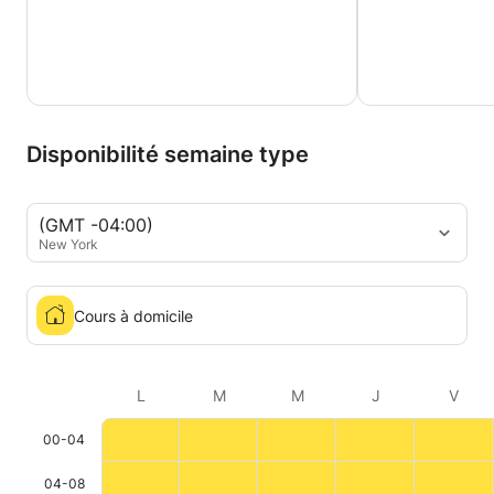
Disponibilité semaine type
(GMT -04:00)
New York
Cours à domicile
L
M
M
J
V
00-04
04-08