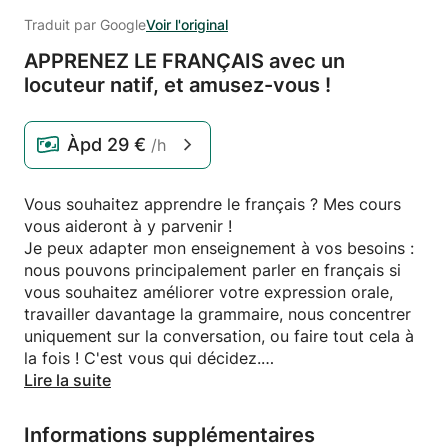
Traduit par Google
Voir l'original
APPRENEZ LE FRANÇAIS avec un
locuteur natif,
et amusez-vous !
Àpd
29 €
/h
Vous souhaitez apprendre le français ? Mes cours
vous aideront à y parvenir !
Je peux adapter mon enseignement à vos besoins :
nous pouvons principalement parler en français si
vous souhaitez améliorer votre expression orale,
travailler davantage la grammaire, nous concentrer
uniquement sur la conversation, ou faire tout cela à
la fois ! C'est vous qui décidez.
Lire la suite
Je vous enverrai toujours une liste du vocabulaire
appris après le cours. Pour le lieu, je peux venir à
Informations supplémentaires
votre domicile ou par visioconférence. Je ferai de