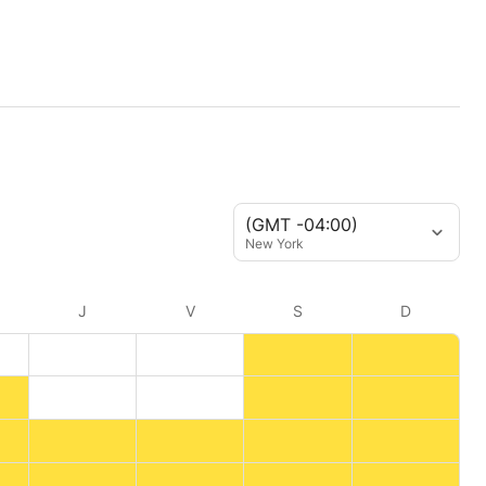
(GMT -04:00)
New York
J
V
S
D