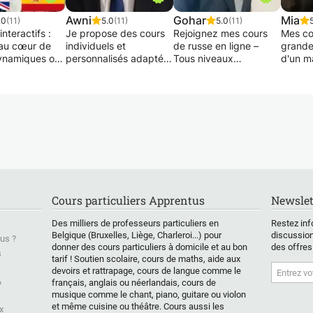
Awni
Gohar
Mia
.0
(11)
5.0
(11)
5.0
(11)
interactifs :
Je propose des cours
Rejoignez mes cours
Mes co
au cœur de
individuels et
de russe en ligne –
grande
ynamiques où
personnalisés adaptés
Tous niveaux
d'un m
e est la clé.
à votre niveau. Les
bienvenus ! 🇷🇺✨
se pro
z surpris par
groupes sont
extéri
té de vos
également les
Que vous débutiez ou
ma prio
bienvenus. J'aide les
que vous cherchiez à
m'adap
débutants à s'exprimer
améliorer vos
de l'él
urces
avec assurance et
compétences
Cela s
es : Tous mes
j'adapte mes cours à
existantes, je propose
généra
nt conçus à
vos besoins et
des cours de russe
dimanc
 supports
objectifs : grammaire,
personnalisés pour
horaire
iques
conversation,
tous les niveaux, du
en fon
. Une
vocabulaire et culture.
débutant au avancé.
disponi
Cours particuliers Apprentus
Newslet
e
Ma méthode vous
À la fin de nos cours,
et des
lisée pour
guidera étape par
vous serez capable de
J'offre
Des milliers de professeurs particuliers en
Restez inf
ir une
étape pour atteindre
parler et de
possibi
Belgique (Bruxelles, Liège, Charleroi...) pour
discussion
us ?
ce
votre objectif ! Je suis
comprendre le russe
cours 
donner des cours particuliers à domicile et au bon
des offres
s
tissage
tarif ! Soutien scolaire, cours de maths, aide aux
dynamique, facile à
dans des situations
cas où
devoirs et rattrapage, cours de langue comme le
vivre et pleine
réelles : vous
souhait
&
français, anglais ou néerlandais, cours de
d'énergie !
présenter, vous faire
partic
musique comme le chant, piano, guitare ou violon
jectifs variés :
Tout le matériel vous
des amis, voyager,
et même cuisine ou théâtre. Cours aussi les
x
 prépariez un
sera fourni par email.
interagir socialement