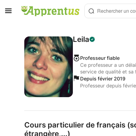
Panneau de gestion des cookies
Rechercher un cou
Leila
Professeur fiable
Ce professeur a un déla
service de qualité et sa 
Depuis février 2019
Professeur depuis févri
Cours particulier de français (s
étrangère,
.
.
.
)