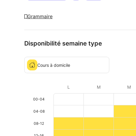
Grammaire
Disponibilité semaine type
Cours à domicile
L
M
M
00-04
04-08
08-12
12-16