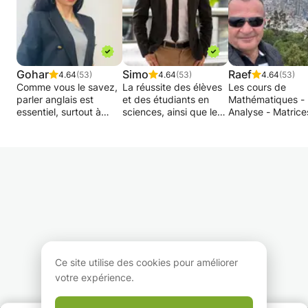
Gohar
Simo
Raef
4.64
(53)
4.64
(53)
4.64
(53)
Comme vous le savez,
La réussite des élèves
Les cours de
parler anglais est
et des étudiants en
Mathématiques -
essentiel, surtout à
sciences, ainsi que le
Analyse - Matrice
l'étranger et ne parle
développement de leur
Statistiques - Algè
pas la langue locale.
potentiel, me tiennent à
Géométrie - Phys
Que vous commenciez
cœur. Les matières
Mécanique - Élect
par les bases ou que
considérées comme
- Chimie - Chimie
vous souhaitiez
difficiles, telles que les
Organique - Biolo
améliorer votre
mathématiques et la
Géologie des niv
aisance, je suis là pour
physique, sont
sécondaire ou
vous accompagner à
accessibles à tous
universitaire
chaque étape !
avec de la
(programmes fran
détermination et de la
belge, européen 
Je suis professeur de
persévérance.
international) se f
français expérimenté
J'attache une grande
par des explicati
Ce site utilise des cookies pour améliorer
et j'enseigne
importance à partager
soit approfondies 
votre expérience.
également l'anglais,
mes connaissances
par un parcours r
l'arménien et le russe.
dans ces domaines
et résumé de bes