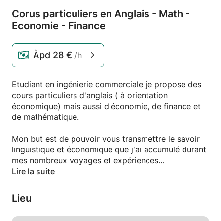
Corus particuliers en Anglais - Math -
Economie - Finance
Àpd
28 €
/h
Etudiant en ingénierie commerciale je propose des
cours particuliers d'anglais ( à orientation
économique) mais aussi d'économie, de finance et
de mathématique.
Mon but est de pouvoir vous transmettre le savoir
linguistique et économique que j'ai accumulé durant
mes nombreux voyages et expériences
personnelles.
Lire la suite
Je vous propose donc des cours particulier ludiques
Lieu
et interactifs afin de vous aider à réaliser vos
objectifs.De la préparation aux examens à la