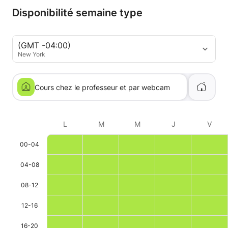
Disponibilité semaine type
(GMT -04:00)
New York
Cours chez le professeur et par webcam
L
M
M
J
V
00-04
04-08
08-12
12-16
16-20