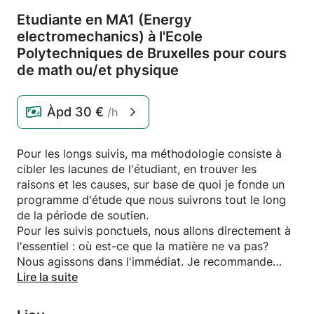
Etudiante en MA1 (Energy
electromechanics) à l'Ecole
Polytechniques de Bruxelles pour cours
de math ou/
et physique
Àpd
30 €
/h
Pour les longs suivis, ma méthodologie consiste à
cibler les lacunes de l'étudiant, en trouver les
raisons et les causes, sur base de quoi je fonde un
programme d'étude que nous suivrons tout le long
de la période de soutien.
Pour les suivis ponctuels, nous allons directement à
l'essentiel : où est-ce que la matière ne va pas?
Nous agissons dans l'immédiat. Je recommande
cela pour les étudiants qui n'ont pas le temps
Lire la suite
d'avoir un long suivi mais ce dernier reste beaucoup
plus efficace pédagogiquement parlant.