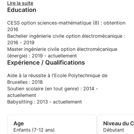
l'étudiant/élève de manière ponctuelle ou sur une
Lire la suite
Education
longue période afin de lui trouver une manière
d'étudier qui lui permettra à coup sûr de réussir, tout
en comblant ses lacunes!
CESS option sciences-mathématique (8) : obtention
2016
Bachelier ingénierie civile option électromécanique :
2016 - 2019
Master ingénierie civile option électromécanique
(énergie) : 2019 - actuellement
Expérience / Qualifications
Aide à la réussite à l'Ecole Polytechnique de
Bruxelles : 2018
Soutien scolaire (en tout genre) : 2014 -
actuellement
Babysitting : 2013 - actuellement
Age
Niveau du 
Enfants (7-12 ans)
Débutant