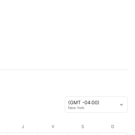
(GMT -04:00)
New York
J
V
S
D