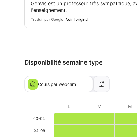
Genvis est un professeur très sympathique, 
l'enseignement.
Traduit par Google :
Voir l'original
Disponibilité semaine type
Cours par webcam
L
M
M
00-04
04-08