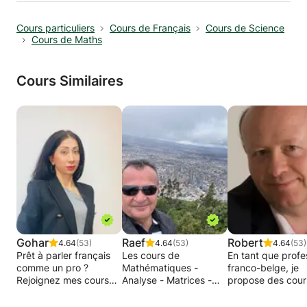
Cours particuliers
Cours de Français
Cours de Science
Cours de Maths
Cours Similaires
Gohar
Raef
Robert
4.64
(53)
4.64
(53)
4.64
(53)
Prêt à parler français
Les cours de
En tant que profe
comme un pro ?
Mathématiques -
franco-belge, je
Rejoignez mes cours
Analyse - Matrices -
propose des cour
en ligne !
Statistiques - Algèbre -
particuliers de
Géométrie - Physique -
mathématiques (