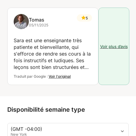
5
Tomas
05/11/2025
Sara est une enseignante très
Voir plus d’avis
patiente et bienveillante, qui
s'efforce de rendre ses cours à la
fois instructifs et ludiques. Ses
leçons sont bien structurées et
captivantes, et elle est toujours
Traduit par Google :
Voir l'original
disponible pour une conversation
détendue.
Disponibilité semaine type
(GMT -04:00)
New York