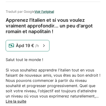
Traduit par Google
Voir l'original
Apprenez l'italien et si vous voulez
vraiment approfondir.
.
.
un peu d'argot
romain et napolitain !
Àpd
19 €
/h
Salut tout le monde !
Si vous souhaitez apprendre l'italien tout en vous
faisant de nouveaux amis, vous êtes au bon endroit !
Nous pouvons commencer à partir du niveau
souhaité et progresser progressivement. Quel que
soit votre niveau, l'objectif est toujours d'atteindre
un niveau où vous vous exprimerez naturellement,
même avec des connaissances et un vocabulaire de
Lire la suite