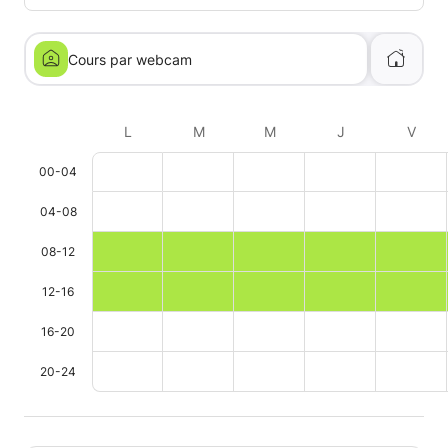
Cours par webcam
L
M
M
J
V
00-04
04-08
08-12
12-16
16-20
20-24