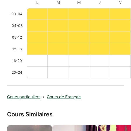
L
M
M
J
V
00-04
04-08
08-12
12-16
16-20
20-24
Cours particuliers
Cours de Français
Cours Similaires