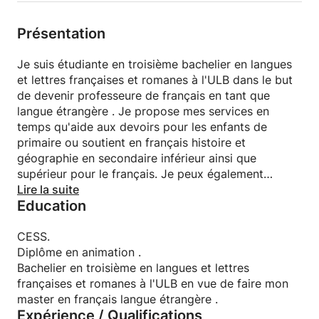
Présentation
Je suis étudiante en troisième bachelier en langues
et lettres françaises et romanes à l'ULB dans le but
de devenir professeure de français en tant que
langue étrangère . Je propose mes services en
temps qu'aide aux devoirs pour les enfants de
primaire ou soutient en français histoire et
géographie en secondaire inférieur ainsi que
supérieur pour le français. Je peux également
enseigner le français aux grands débutants. Je
Lire la suite
Education
travaille depuis 3 ans en tant que bénévole dans une
école de devoirs pour des enfants de primaire le
lundi ,mardi et jeudi et je donne parfois des cours
CESS.
de soutient en français le mercredi à une petite fille
Diplôme en animation .
de 8 ans. Je suis une passionnée de la littérature
Bachelier en troisième en langues et lettres
française. Je suis essentiellement disponible le
françaises et romanes à l'ULB en vue de faire mon
weekend et jeudi après 16 heures.
master en français langue étrangère .
Expérience / Qualifications