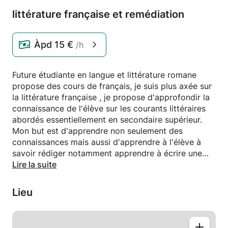
littérature française et remédiation
Àpd
15 €
/h
Future étudiante en langue et littérature romane
propose des cours de français, je suis plus axée sur
la littérature française , je propose d'approfondir la
connaissance de l'élève sur les courants littéraires
abordés essentiellement en secondaire supérieur.
Mon but est d'apprendre non seulement des
connaissances mais aussi d'apprendre à l'élève à
savoir rédiger notamment apprendre à écrire une
bonne dissertation.Mon cours s'adresse aussi aux
Lire la suite
enfants du primaire qui éprouvent des difficultés en
français (orthographe, lecture, conjugaison,...). Je
Lieu
suis aussi disposée à fournir de l'aide pour les
devoirs.