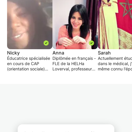
Nicky
Anna
Sarah
Éducatrice spécialisée
Diplômée en français -
Actuellement étu
en cours de CAP
FLE de la HELHa
dans le médical, j
(orientation sociale)
Loverval, professeur
même connu l'ép
propose une
dans le secondaire
où tout me sembla
pédagogie adaptée
depuis 4 ans, je vous
difficile en cours 
et/ou en petit groupe,
propose des cours
j'étais perdue à
un soutien à la
particuliers en français
certains moments.
résolution de
pour vos enfants, de la
réussi à surmonte
problèmes scolaires et
1re année primaire à la
épreuves et j'aim
d'apprentissages. En
6e année secondaire.
que d'autres étud
plus de vous donner
puissent de nouv
cours, j'apporte une
Je peux me déplacer
avoir confiance e
aide à la préparation
sur les villes suivantes :
de travaux scolaires, je
Jumet, Courcelles,
Afin d'enseigner l