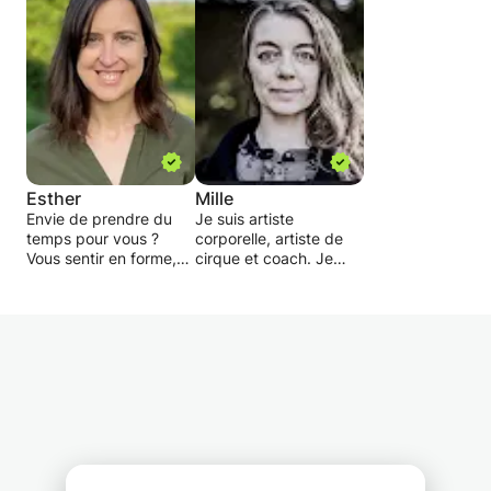
Esther
Mille
Envie de prendre du
Je suis artiste
temps pour vous ?
corporelle, artiste de
Vous sentir en forme,
cirque et coach. Je
connectée à votre
travaille mon corps
corps, être plus à
professionnellement
l’écoute de vous et de
depuis trente ans.
votre intuition ?
Soulagez vos légers
En tant qu'ancienne
douleurs de dos ou
contorsionniste, je
évitez-le !
propose un
Ressentez-vous mieux
entraînement physique
dans votre corps et
personnalisé qui inclut
trouvez-vous mieux
différents outils de
moralement. Oui, c’est
travail chorégraphique,