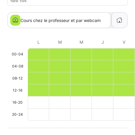
New York
Cours chez le professeur et par webcam
L
M
M
J
V
00-04
04-08
08-12
12-16
16-20
20-24