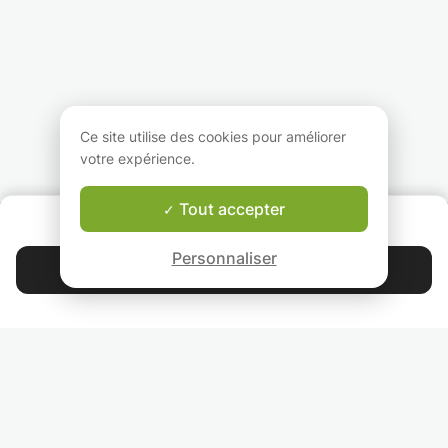
les différents
de notre culture
une fois par sema
domaines. Je suis fier
générale. Les cours
afin de les prépar
de rendre intéressant
que je donne sont
aux secondaires 
les mathématiques aux
adaptables aux
d'apprendre petit
élèves qui ne l'aiment.
besoins des élèves. Le
petit cette langue
Et puis ils étaient
but étant de permettre
est si importante
capable de réussir ses
à l'étudiant de
nos jours.
cours en maths.
comprendre la matière
Je donnerais cour
Ce site utilise des cookies pour améliorer
Je suis bilingue :
et de se préparer pour
petits groupes de
votre expérience.
anglais et français
les examens à venir.
afin que ce soit p
ludique et pour
pousser les enfan
Tout accepter
QUI SOMMES-NOUS ?
interagir entre-eu
Garantie Le-Bon-Prof
N'hésitez pas à 
Personnaliser
contacter pour pl
Contacter Aurélie
d'informations.
4.9
44 401
étoiles
avis
Lisez nos avis
RETROUVEZ-NOUS