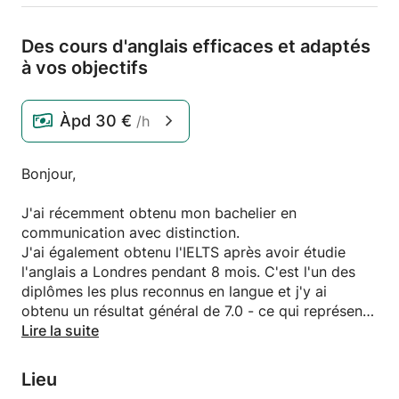
Des cours d'anglais efficaces et adaptés
à vos objectifs
Àpd
30 €
/h
Bonjour,
J'ai récemment obtenu mon bachelier en
communication avec distinction.
J'ai également obtenu l'IELTS après avoir étudie
l'anglais a Londres pendant 8 mois. C'est l'un des
diplômes les plus reconnus en langue et j'y ai
obtenu un résultat général de 7.0 - ce qui représente
un C1 (advanced) sur l’échelle internationale (soit,
Lire la suite
quasi bilingue).
J'ai ensuite passé 6 mois à travailler en Australie. Et
Lieu
j'ai fais un Erasmus de 6 mois en Slovaquie (en