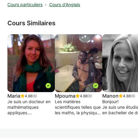
Cours particuliers
Cours d'Anglais
Cours Similaires
Maria
Mpouma
Manon
4.88
(8)
4.88
(8)
4.88
(8)
Je suis un docteur en
Les matières
Bonjour!
mathématiques
scientifiques telles que
Je suis une étudi
appliques.
les maths, la physique
en bachelier de dr
Enseignante
et les langues comme
je propose de do
doctorante en math
l'anglais nous
un cours d'initiati
propose les cours
accompagnent au
l'anglais aux enfa
mathématiques dans
quotidien et font partie
5ème et 6ème pri