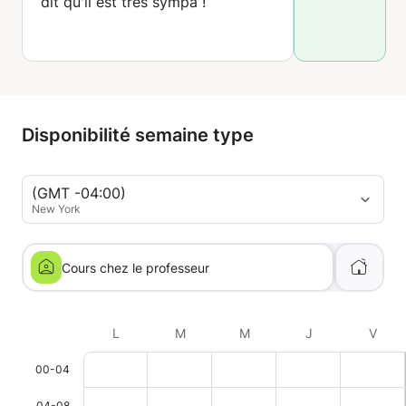
dit qu'il est très sympa !
Disponibilité semaine type
(GMT -04:00)
New York
Cours chez le professeur
L
M
M
J
V
00-04
04-08