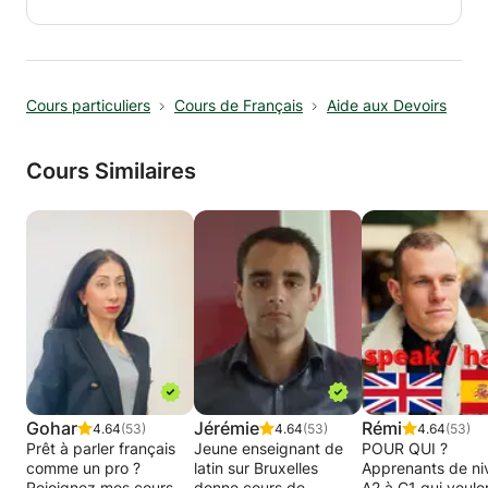
Services fournis: Préparation des
interrogations et/ou examen, devoirs
récapitulatifs après chaque leçon, rapport
d'avancement sur les compétences acquises.
Cours particuliers
Cours de Français
Aide aux Devoirs
Cours Similaires
Gohar
Jérémie
Rémi
4.64
(53)
4.64
(53)
4.64
(53)
Prêt à parler français
Jeune enseignant de
POUR QUI ?
comme un pro ?
latin sur Bruxelles
Apprenants de ni
Rejoignez mes cours
donne cours de
A2 à C1 qui veulen