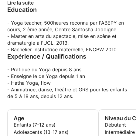
A présent, je suis enseignante de yoga depuis 1 an,
Lire la suite
Education
ce qui complète mon activité d'artiste scénographe,
metteuse en scène et comédienne.
- Yoga teacher, 500heures reconnu par l'ABEPY en
cours, 2 ème année, Centre Santosha Jodoigne
- Master en arts du spectacle, mise en scène et
dramaturgie à l'UCL, 2013.
- Bachelier institutrice maternelle, ENCBW 2010
Expérience / Qualifications
- Pratique du Yoga depuis 8 ans
- Enseigne le de Yoga depuis 1 an
- Hatha Yoga, flow
- Animatrice, danse, théâtre et GRS pour les enfants
de 5 à 18 ans, depuis 12 ans.
Age
Niveau du 
Enfants (7-12 ans)
Débutant
Adolescents (13-17 ans)
Intermédiaire