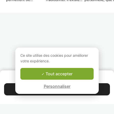
personnaliser votre
deux possibilités: soit
en se (re)connect
pratique au maximum.
un cours de groupe
au corps et en lui
Vous pouvez intercaler
dans mon studio soit
donnant ce dont i
votre cours dans un
un cours particulier a
besoin pour être 
moment libre sans
votre domicile. Chaque
qu'on peut vivre 
devoir vous déplacer.
cours se termine par
vie qui nous plait 
Vous faites vos horaires
une relaxation aux sons
nous comble. Je 
à la carte.
de bols tibétains. Le
propose, au trave
Vous recevez des
mercredi à 14h c'est un
cette vision, un c
petits "devoirs" afin
cours spécial Yoga en
de Hatha Yoga qu
d'avoir un programme
Famille (parents-
vous permet de 
sur mesure si vous le
enfants)
connecter à vos s
Ce site utilise des cookies pour améliorer
souhaitez.
votre corps et vo
votre expérience.
esprit pour mieux
lâcher prise des
pensées du quoti
Tout accepter
QUI SOMMES-NOUS ?
Garantie Le-Bon-Prof
Je suis une
Personnaliser
professeure certif
Contacter Eva
de Yoga Hatha et
Ashtanga qui do
4.9
44 397
étoiles
avis
des cours de yog
dans la province 
Liège. Après des
Lisez nos avis