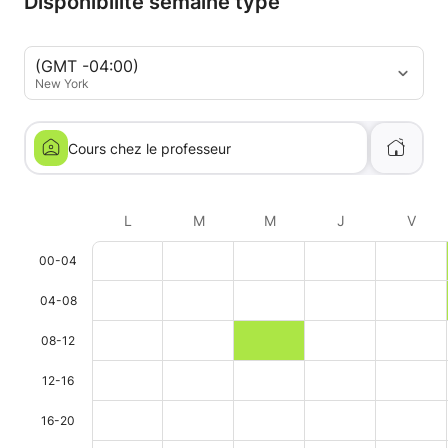
Disponibilité semaine type
(GMT -04:00)
New York
Cours chez le professeur
L
M
M
J
V
00-04
04-08
08-12
12-16
16-20