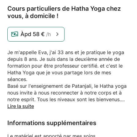
Cours particuliers de Hatha Yoga chez
vous,
à domicile !
Àpd
58 €
/h
Je m'appelle Eva, j'ai 33 ans et je pratique le yoga
depuis 8 ans. Je suis dans la deuxième année de
formation pour être professeur certifié. et c'est le
Hatha Yoga que je vous partage lors de mes
séances.
Basé sur l'enseignement de Patanjali, le Hatha yoga
nous invite à nous reconnecter à notre corps et à
notre esprit. Tous les niveaux sont les bienvenus.
Ecoute de votre corps, bienveillance, et harmonie au
Lire la suite
sein du groupe sont les maîtres mots.
Informations supplémentaires
Contenu: pranayama (respiration), méditation,
asanas (postures) et relaxation.
Le matériel est apporté par mes soins.