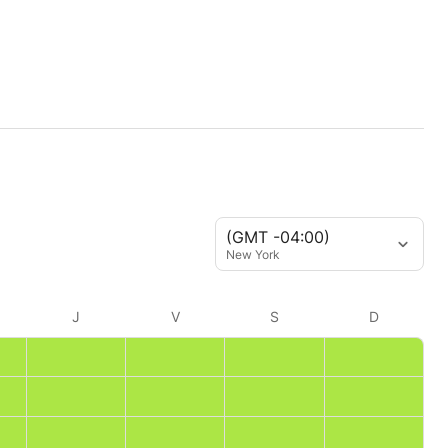
(GMT -04:00)
New York
J
V
S
D