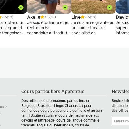
Axelle
Line
David
4.5
(10)
4.5
(10)
4.5
(10)
oir obtenu un
Je suis étudiante et je
Je suis enseignante en
Je suis
en langue et
rentre en 5e
primaire et maitre
supéri
re françaises et
secondaire à l'Institut
spécialisé en
inform
 en pédagogie
de la Providence de
Philosophie/Citoyenneté.
gestion,
rsité de Liège,
Champion, je propose
Je vous propose mes
études
s lancé dans
mon aide dans toutes
services pour
dans le
ement. Voilà
les branches scolaires
accompagner votre
propos
ue j'enseigne
pour des élèves
enfant tout au long de
renfor
olescents et à
motivés allant jusqu'à
l'année. Je m'adapte
matièr
es, dans le
la 3e secondaire que
aux difficultés de mes
primair
scolaire ou de
ce soit pour des
élèves et je suis très
second
vée.
difficultés scolaires ou
inventive quant aux
cycle (
des examens de
façons d'appréhender
géograp
passage.
les apprentissages.
anglais
Cours particuliers Apprentus
Newslet
Je suis disponible le
mercredi et le samedi
Des milliers de professeurs particuliers en
Restez inf
toute la journée. Je
Belgique (Bruxelles, Liège, Charleroi...) pour
discussion
us ?
peux de même
donner des cours particuliers à domicile et au bon
des offres
s
tarif ! Soutien scolaire, cours de maths, aide aux
accompagner les
devoirs et rattrapage, cours de langue comme le
élèves pour effectuer
&
français, anglais ou néerlandais, cours de
leurs devoirs en fin de