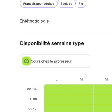
Français pour adultes
Scolaire
Fle
Méthodologie
Disponibilité semaine type
Cours chez le professeur
L
M
M
00-04
04-08
08-12