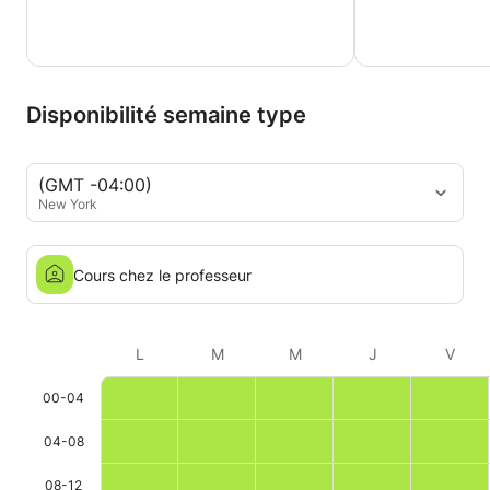
Disponibilité semaine type
(GMT -04:00)
New York
Cours chez le professeur
L
M
M
J
V
00-04
04-08
08-12