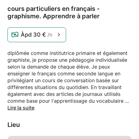
cours particuliers en français -
graphisme.
Apprendre à parler
Àpd
30 €
/h
diplômée comme institutrice primaire et également
graphiste, je propose une pédagogie individualisée
selon la demande de chaque élève. Je peux
enseigner le français comme seconde langue en
privilégiant un cours de conversation basée sur
différentes situations du quotidien. En travaillant
également avec des articles de journaux utilisés
comme base pour l'apprentissage du vocabulaire et
de la grammaire. Je peux également faire
Lire la suite
progresser l'élève en me basant sur des exercices
pédagogiques et ce de manière ludique.
Lieu