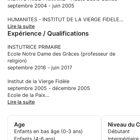
septembre 2004 - juin 2005
HUMANITES - INSTITUT DE LA VIERGE FIDELE
septembre 1987 - juin 1994
Lire la suite
Expérience / Qualifications
INSTUTRICE PRIMAIRE
Ecole Notre Dame des Grâces (professeur de
religion)
septembre 2016 - juin 2017
Institut de la Vierge Fidèle
septembre 2005 - décembre 2005
Ecole de la Paix
janvier 2007 - avril 2007
Lire la suite
ADMINISTRATEUR DIRECTEUR APPLEPIE DESIGN
septembre 2006 -
Age
Niveau du 
Enfants en bas âge (0-3 ans)
Débutant
Création de la société
Enfants (4-6 ans)
Intermédiaire