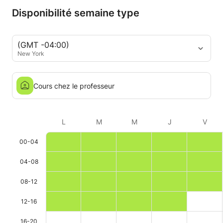
Disponibilité semaine type
(GMT -04:00)
New York
Cours chez le professeur
L
M
M
J
V
00-04
04-08
08-12
12-16
16-20