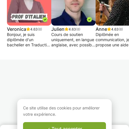
Veronica
Julien
Anne
4.63
(8)
4.63
(8)
4.63
(8)
Bonjour, je suis
Cours de soutien
Diplômée en
diplômée d'un
uniquement, en langue
communication, j
bachelier en Traduction
anglaise, avec possible
propose une aide 
et Interprétation à
orientation vers
préparation des
l'Université de Liège et
l'anglais scientifique.
devoirs dans le c
je suis disponible pour
Ce cours est surtout
scolaire (préparat
la relecture de textes
destinée aux
d'interrogations à
et traductions en
personnes ayant de
ou d'exposés, an
anglais, français et
l'anglais dans leur
de lectures, dict
italien. Je suis
cursus, en tant que
etc.) Le cours peu
également disponible
matière secondaire ou
adapté en foncti
pour la correction de
tertiaire. Pour
besoins de l'élève
traduction de l'anglais
étudiants, ou non.
J'offre également
vers le français et du
cours de FLE, le 
français vers l'italien (et
pouvant être don
Ce site utilise des cookies pour améliorer
inversement) .
anglais.
votre expérience.
Tout accepter