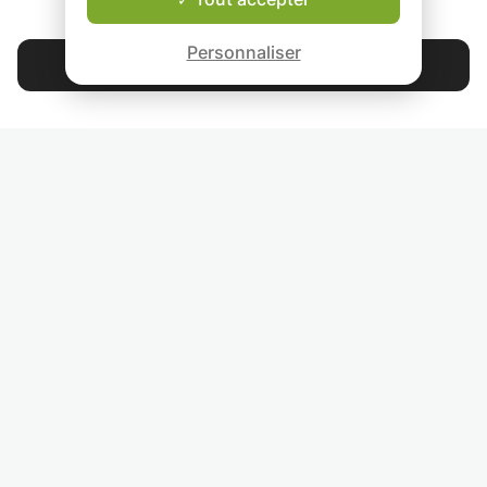
QUI SOMMES-NOUS ?
Garantie Le-Bon-Prof
Personnaliser
Contacter Sarah
4.9
44 392
étoiles
avis
Lisez nos avis
RETROUVEZ-NOUS
INVITEZ VOS AMIS
COURS PARTICULIERS DANS VOTRE PAYS :
TROUVER UN PROF PARTICULIER DANS VOTRE VILLE :