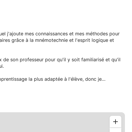
quel j'ajoute mes connaissances et mes méthodes pour
aires grâce à la mnémotechnie et l'esprit logique et
de son professeur pour qu'il y soit familiarisé et qu'il
i.
prentissage la plus adaptée à l'élève, donc je
gles d'approches et les méthodes d'explication afin de
 dans mon esprit alors il m'est facile d'accéder à mes
dre les concepts, et donc mes souvenirs à résoudre ces
un étudiant d'origine belge, à l'haute école de la ville