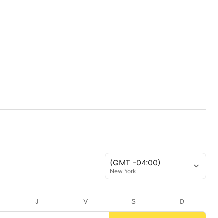
(GMT -04:00)
New York
J
V
S
D