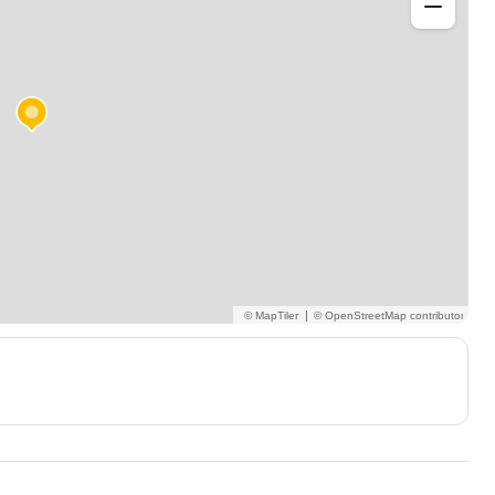
gie-chimie-physique).
ciences-Math et en préparation médecine. J'ai eu la
 2022 et de rencontrer le milieu universitaire. Celui-ci
mpétitive et chacun pour soi m'a réellement déçu.
que j'adore personnellement, qui sont les Mathématiques
u d'excellents résultats tout au long de ma scolarité).
|