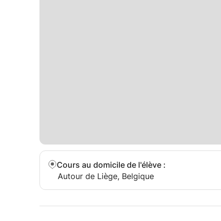
de Liège en AESI 1ère PROF de SCIENCES (biolo
J'étais au Collège Saint-Barthélemy en option S
chance d'avoir présenté l'examen d'entrée en juin
ne m'a vraiment pas plu. De plus, l'ambiance co
Je saurais donner des cours dans ces matières 
et la Physique-Chimie-Biologie (auxquelles j'ai e
Cours au domicile de l'élève
:
Autour de Liège, Belgique