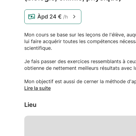
Àpd
24 €
/h
Mon cours se base sur les leçons de l'élève, au
lui faire acquérir toutes les compétences nécess
scientifique.
Je fais passer des exercices ressemblants à ceux 
obtienne de nettement meilleurs résultats avec lu
Mon objectif est aussi de cerner la méthode d'ap
n'hésiterai pas à multiplier les supports, les an
Lire la suite
trouver celle qui fonctionne le mieux :)
Lieu
De plus, toutes ces notions sont encore fraîches
propres souvenirs sur mes difficultés à compren
difficultés !
Pour ce qui est de mon parcours scolaire, je suis 